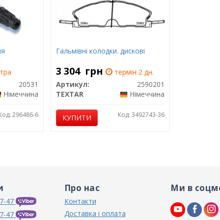
ня
Гальмівні колодки. дискові
3 304
грн
тра
термін 2 дн.
20531
Артикул:
2590201
Німеччина
TEXTAR
Німеччина
Код: 296486-6
Код: 3492743-36
КУПИТИ
и
Про нас
Ми в соцм
7-47
Контакти
Доставка і оплата
7-47