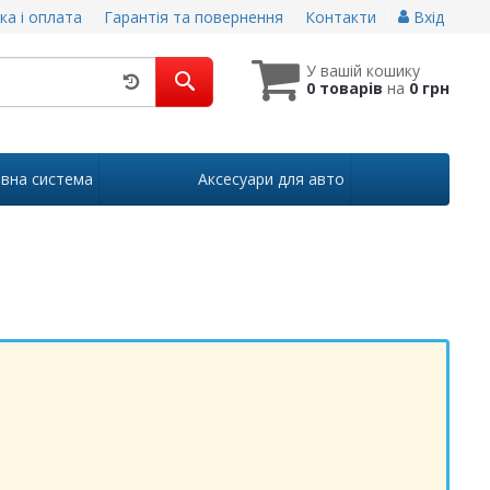
ка і оплата
Гарантія та повернення
Контакти
Вхід
У вашій кошику
0 товарів
на
0 грн
івна система
Аксесуари для авто