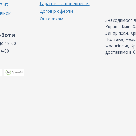
Гарантія та повернення
7-47
Договір оферти
вінок
Оптовикам
Знаходимося в
N
Україні: Київ,
Запоріжжя, Кри
оботи
Полтава, Черка
до 18-00
Франківськ, Кр
14-00
доставимо в б