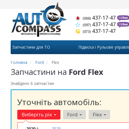
437-17-47
(066)
437-17-47
(097)
437-17-47
(073)
Запчастини для ТО
Підвіска і Рульове управл
Головна
Ford
Flex
Запчастини на
Ford Flex
Знайдено 6 запчастин
Уточніть автомобіль:
Виберіть рік
Ford
Flex
2020-і
2020