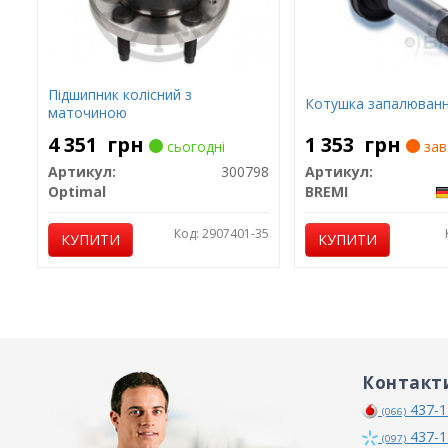
Підшипник колісний з
Котушка запалюван
маточиною
4 351
грн
1 353
грн
сьогодні
зав
Артикул:
300798
Артикул:
Optimal
BREMI
Код: 2907401-35
КУПИТИ
КУПИТИ
Контакт
437-1
(066)
437-1
(097)