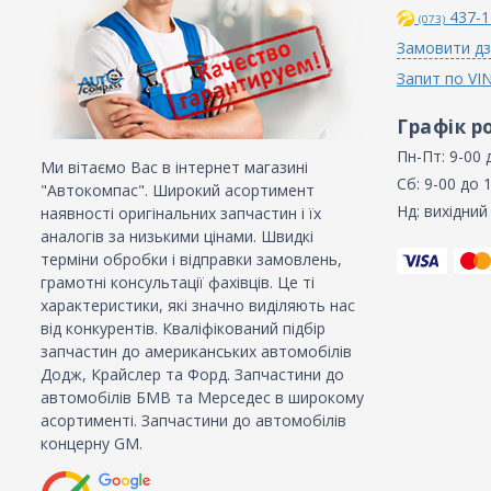
437-1
(073)
Замовити дз
Запит по VI
Графік р
Пн-Пт: 9-00 
Ми вітаємо Вас в інтернет магазині
Сб: 9-00 до 
"Автокомпас". Широкий асортимент
Нд: вихідний
наявності оригінальних запчастин і їх
аналогів за низькими цінами. Швидкі
терміни обробки і відправки замовлень,
грамотні консультації фахівців. Це ті
характеристики, які значно виділяють нас
від конкурентів. Кваліфікований підбір
запчастин до американських автомобілів
Додж, Крайслер та Форд. Запчастини до
автомобілів БМВ та Мерседес в широкому
асортименті. Запчастини до автомобілів
концерну GM.