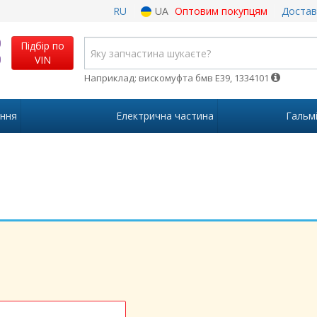
RU
UA
Оптовим покупцям
Достав
Підбір по
VIN
Наприклад: вискомуфта бмв Е39, 1334101
іння
Електрична частина
Гальм