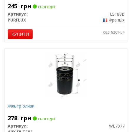
245
грн
сьогодні
Артикул:
LS188B
PURFLUX
Франція
Код: 9261-54
КУПИТИ
Фільтр оливи
278
грн
сьогодні
Артикул:
WL7077
WIX FILTERS