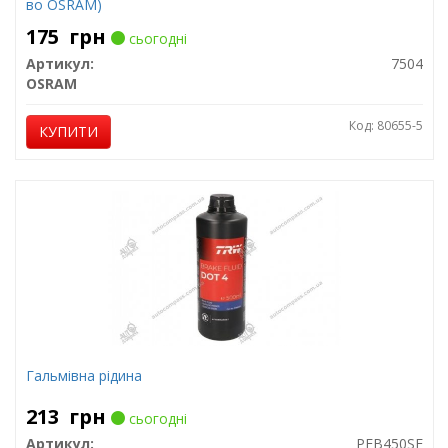
во OSRAM)
175
грн
сьогодні
Артикул:
7504
OSRAM
Код: 80655-5
КУПИТИ
Гальмівна рідина
213
грн
сьогодні
Артикул:
PFB450SE