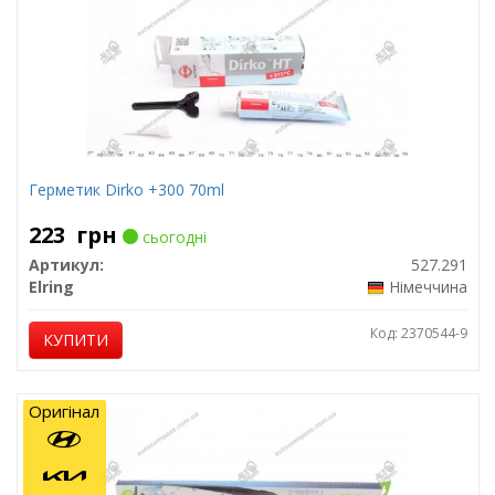
Герметик Dirko +300 70ml
223
грн
сьогодні
Артикул:
527.291
Elring
Німеччина
Код: 2370544-9
КУПИТИ
Оригінал