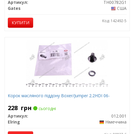
Артикул:
TH00782G1
Gates
США
Код: 142492-5
КУПИТИ
Корок масляного піддону Boxer/Jumper 2.2HDI 06-
228
грн
сьогодні
Артикул:
012.001
Elring
Німеччина