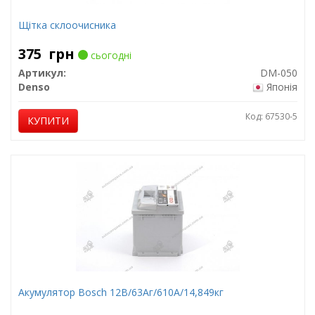
Щітка склоочисника
375
грн
сьогодні
Артикул:
DM-050
Denso
Японія
Код: 67530-5
КУПИТИ
Акумулятор Bosch 12В/63Аг/610А/14,849кг