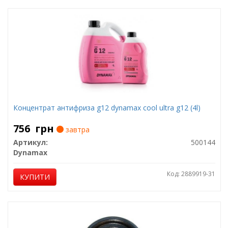
Концентрат антифриза g12 dynamax cool ultra g12 (4l)
756
грн
завтра
Артикул:
500144
Dynamax
Код: 2889919-31
КУПИТИ