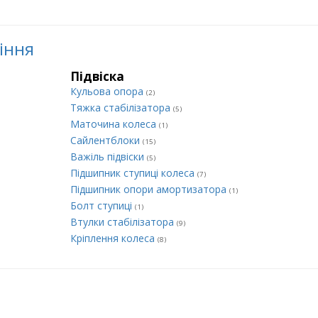
ління
Підвіска
Кульова опора
(2)
Тяжка стабілізатора
(5)
Маточина колеса
(1)
Сайлентблоки
(15)
Важіль підвіски
(5)
Підшипник ступиці колеса
(7)
Підшипник опори амортизатора
(1)
Болт ступиці
(1)
Втулки стабілізатора
(9)
Кріплення колеса
(8)