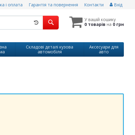
ка і оплата
Гарантія та повернення
Контакти
Вхід
У вашій кошику
0 товарів
на
0 грн
вна
Складові деталі кузова
Аксесуари для
ма
автомобіля
авто