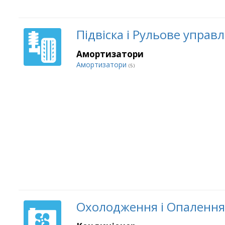
Підвіска і Рульове управ
Амортизатори
Амортизатори
(5)
Охолодження і Опалення