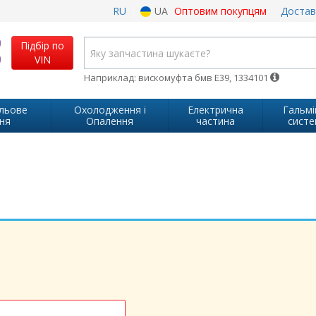
RU
UA
Оптовим покупцям
Достав
Підбір по
VIN
Наприклад: вискомуфта бмв Е39, 1334101
ульове
Охолодження і
Електрична
Гальмі
ня
Опалення
частина
систе