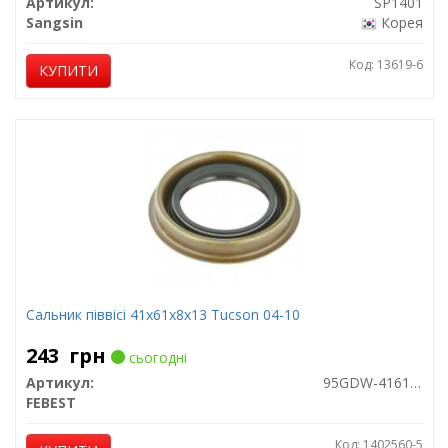
Артикул:
SP1401
Sangsin
Корея
Код: 13619-6
КУПИТИ
Сальник піввісі 41x61x8x13 Tucson 04-10
243
грн
сьогодні
Артикул:
95GDW-41610813R
FEBEST
Код: 1402560-5