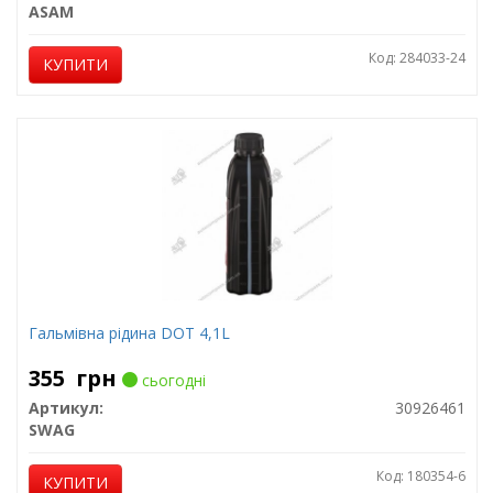
ASAM
Код: 284033-24
КУПИТИ
Гальмівна рідина DOT 4,1L
355
грн
сьогодні
Артикул:
30926461
SWAG
Код: 180354-6
КУПИТИ