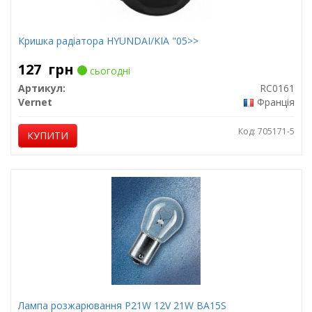
Кришка радіатора HYUNDAI/KIA "05>>
127
грн
сьогодні
Артикул:
RC0161
Vernet
Франція
Код: 705171-5
КУПИТИ
Лампа розжарювання P21W 12V 21W BA15S