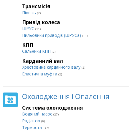
Трансмісія
Піввісь
(2)
Привід колеса
ШРУС
(11)
Пильовики приводів (ШРУСа)
(11)
КПП
Сальники КПП
(2)
Карданний вал
Хрестовина карданного валу
(2)
Еластична муфта
(2)
Охолодження і Опалення
Система охолодження
Водяний насос
(27)
Радіатор
(9)
Термостат
(7)