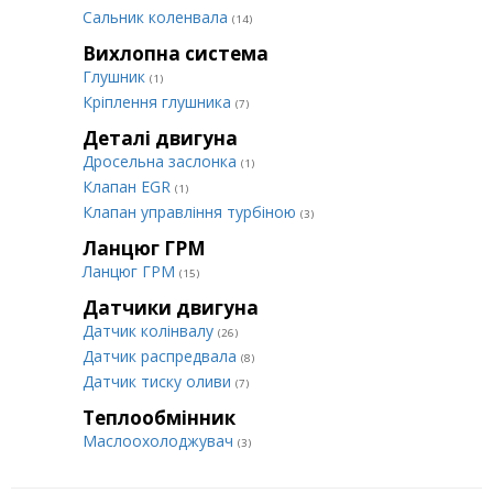
Сальник коленвала
(14)
Вихлопна система
Глушник
(1)
Кріплення глушника
(7)
Деталі двигуна
Дросельна заслонка
(1)
Клапан EGR
(1)
Клапан управління турбіною
(3)
Ланцюг ГРМ
Ланцюг ГРМ
(15)
Датчики двигуна
Датчик колінвалу
(26)
Датчик распредвала
(8)
Датчик тиску оливи
(7)
Теплообмінник
Маслоохолоджувач
(3)