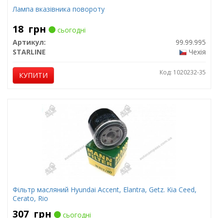
Лампа вказівника повороту
18
грн
сьогодні
Артикул:
99.99.995
STARLINE
Чехія
Код: 1020232-35
КУПИТИ
Фільтр масляний Hyundai Accent, Elantra, Getz. Kia Ceed,
Cerato, Rio
307
грн
сьогодні