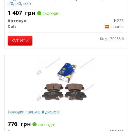
i20, i30, ix35
1 407
грн
сьогодні
Артикул:
H226
Dolz
Іспанія
Код: 170966-6
КУПИТИ
Колодки гальмівні дискові
776
грн
сьогодні