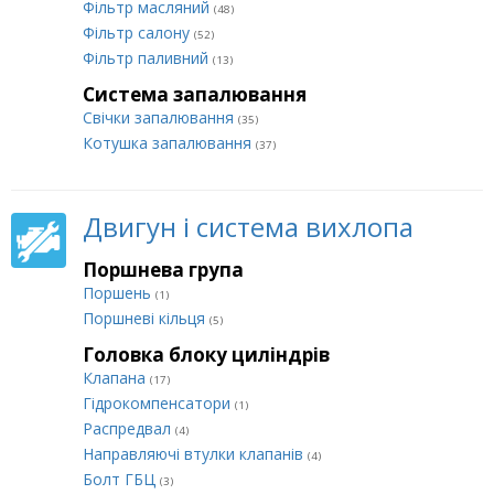
Фільтр масляний
(48)
Фільтр салону
(52)
Фільтр паливний
(13)
Система запалювання
Свічки запалювання
(35)
Котушка запалювання
(37)
Двигун і система вихлопа
Поршнева група
Поршень
(1)
Поршневі кільця
(5)
Головка блоку циліндрів
Клапана
(17)
Гідрокомпенсатори
(1)
Распредвал
(4)
Направляючі втулки клапанів
(4)
Болт ГБЦ
(3)