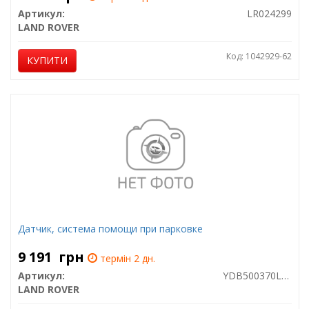
Артикул:
LR024299
LAND ROVER
Код: 1042929-62
КУПИТИ
Датчик, система помощи при парковке
9 191
грн
термін 2 дн.
Артикул:
YDB500370LML
LAND ROVER