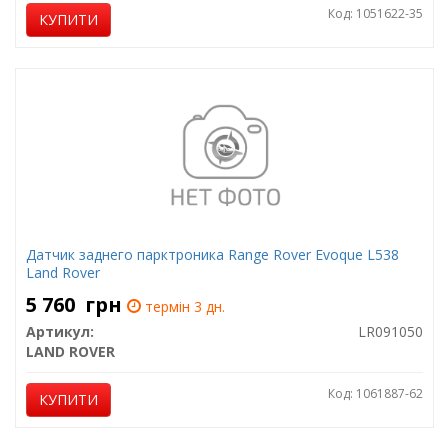
Код: 1051622-35
КУПИТИ
Датчик заднего парктроника Range Rover Evoque L538
Land Rover
5 760
грн
термін 3 дн.
Артикул:
LR091050
LAND ROVER
Код: 1061887-62
КУПИТИ