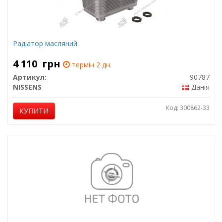
Радіатор масляний
4 110
грн
термін 2 дн.
Артикул:
90787
NISSENS
Данія
Код: 300862-33
КУПИТИ