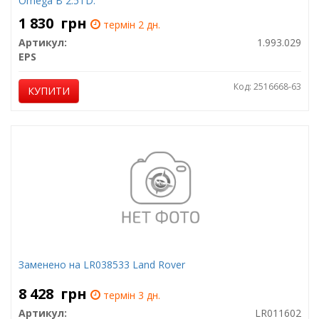
Omega B 2.5TD.
1 830
грн
термін 2 дн.
Артикул:
1.993.029
EPS
Код: 2516668-63
КУПИТИ
Заменено на LR038533 Land Rover
8 428
грн
термін 3 дн.
Артикул:
LR011602