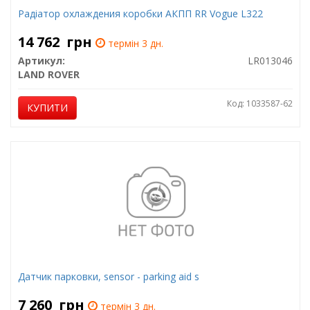
Радіатор охлаждения коробки АКПП RR Vogue L322
14 762
грн
термін 3 дн.
Артикул:
LR013046
LAND ROVER
Код: 1033587-62
КУПИТИ
Датчик парковки, sensor - parking aid s
7 260
грн
термін 3 дн.