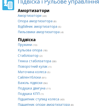
Підвіска і Рульове управління
Амортизатори
Амортизатори
(43)
Опора амортизатора
(8)
Відбійник амортизатора
(5)
Пильовики амортизатора
(4)
Підвіска
Пружини
(13)
Кульова опора
(18)
Стабілізатор
(2)
Тяжка стабілізатора
(58)
Поворотний кулак
(1)
Маточина колеса
(5)
Сайлентблоки
(91)
Важіль підвіски
(56)
Подушка двигуна
(11)
Подушка КПП
(1)
Підшипник ступиці колеса
(43)
Підшипник опори амортизатора
(8)