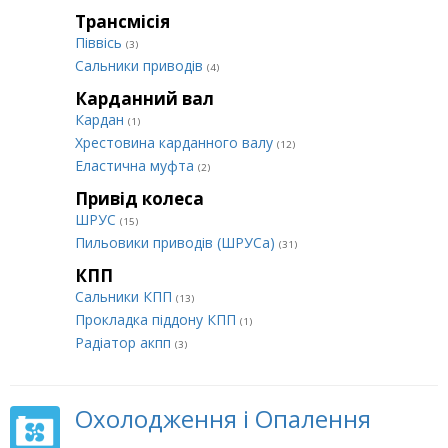
Трансмісія
Піввісь
(3)
Сальники приводів
(4)
Карданний вал
Кардан
(1)
Хрестовина карданного валу
(12)
Еластична муфта
(2)
Привід колеса
ШРУС
(15)
Пильовики приводів (ШРУСа)
(31)
КПП
Сальники КПП
(13)
Прокладка піддону КПП
(1)
Радіатор акпп
(3)
Охолодження і Опалення