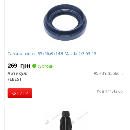
Сальник піввісі 35x56x9x14.9 Mazda 2/3 03-15
269
грн
сьогодні
Артикул:
95HBY-35560915C
FEBEST
Код: 144812-35
КУПИТИ