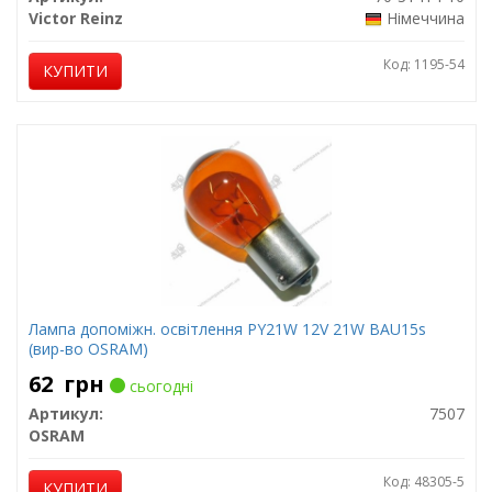
Victor Reinz
Німеччина
Код: 1195-54
КУПИТИ
Лампа допоміжн. освітлення РY21W 12V 21W ВАU15s
(вир-во OSRAM)
62
грн
сьогодні
Артикул:
7507
OSRAM
Код: 48305-5
КУПИТИ