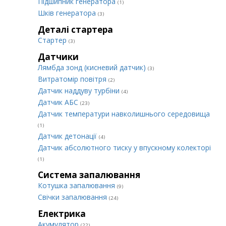
Підшипник генератора
(1)
Шків генератора
(3)
Деталі стартера
Стартер
(3)
Датчики
Лямбда зонд (кисневий датчик)
(3)
Витратомір повітря
(2)
Датчик наддуву турбіни
(4)
Датчик АБС
(23)
Датчик температури навколишнього середовища
(1)
Датчик детонації
(4)
Датчик абсолютного тиску у впускному колекторі
(1)
Система запалювання
Котушка запалювання
(9)
Свічки запалювання
(24)
Електрика
Акумулятор
(22)