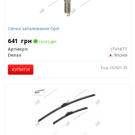
Свічка запалювання Opel
641
грн
сьогодні
Артикул:
ITV16TT
Denso
Японія
Код: 232621-35
КУПИТИ