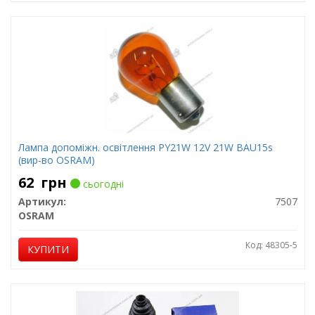
Лампа допоміжн. освітлення РY21W 12V 21W ВАU15s
(вир-во OSRAM)
62
грн
сьогодні
Артикул:
7507
OSRAM
Код: 48305-5
КУПИТИ