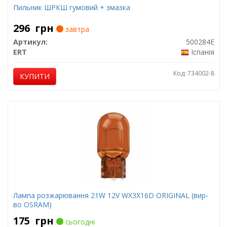
Пильник ШРКШ гумовий + змазка
296
грн
завтра
Артикул:
500284E
ERT
Іспанія
Код: 734002-8
КУПИТИ
Лампа розжарювання 21W 12V WX3X16D ORIGINAL (вир-
во OSRAM)
175
грн
сьогодні