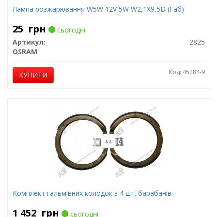
Лампа розжарювання W5W 12V 5W W2,1X9,5D (Габ)
25
грн
сьогодні
Артикул:
2825
OSRAM
Код: 45284-9
КУПИТИ
Комплект гальмівних колодок з 4 шт. барабанів
1 452
грн
сьогодні