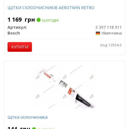
ЩІТКИ СКЛООЧИСНИКІВ AEROTWIN RETRO
1 169
грн
сьогодні
Артикул:
3 397 118 911
Bosch
Німеччина
Код: 13554-5
КУПИТИ
Щітка склоочисника
144
грн