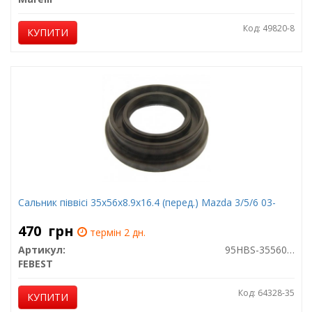
Код: 49820-8
КУПИТИ
Сальник піввісі 35x56x8.9x16.4 (перед.) Mazda 3/5/6 03-
470
грн
термін 2 дн.
Артикул:
95HBS-35560916X
FEBEST
Код: 64328-35
КУПИТИ