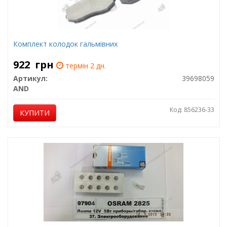
Комплект колодок гальмівних
922
грн
термін 2 дн.
Артикул:
39698059
AND
Код: 856236-33
КУПИТИ