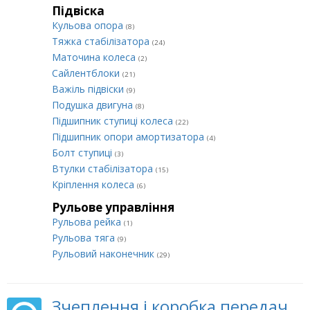
Підвіска
Кульова опора
(8)
Тяжка стабілізатора
(24)
Маточина колеса
(2)
Сайлентблоки
(21)
Важіль підвіски
(9)
Подушка двигуна
(8)
Підшипник ступиці колеса
(22)
Підшипник опори амортизатора
(4)
Болт ступиці
(3)
Втулки стабілізатора
(15)
Кріплення колеса
(6)
Рульове управління
Рульова рейка
(1)
Рульова тяга
(9)
Рульовий наконечник
(29)
Зчеплення і коробка передач