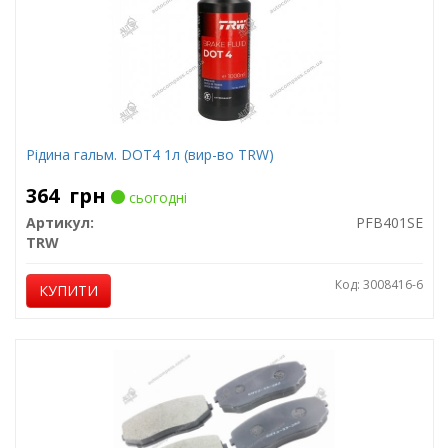
Рідина гальм. DOT4 1л (вир-во TRW)
364
грн
сьогодні
Артикул:
PFB401SE
TRW
Код: 3008416-6
КУПИТИ