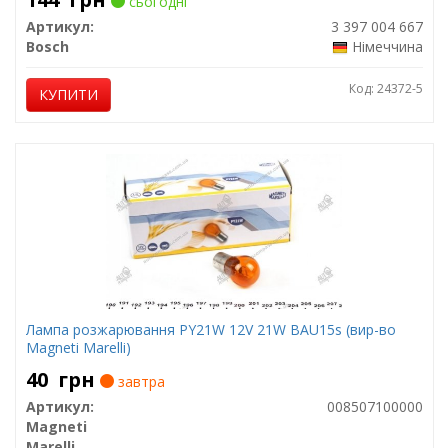
сьогодні
Артикул:
3 397 004 667
Bosch
Німеччина
Код: 24372-5
КУПИТИ
Лампа розжарювання PY21W 12V 21W BAU15s (вир-во
Magneti Marelli)
40
грн
завтра
Артикул:
008507100000
Magneti
Marelli