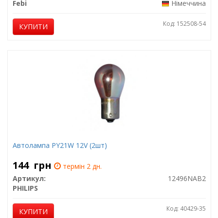
Febi
Німеччина
Код: 152508-54
КУПИТИ
Автолампа PY21W 12V (2шт)
144
грн
термін 2 дн.
Артикул:
12496NAB2
PHILIPS
Код: 40429-35
КУПИТИ