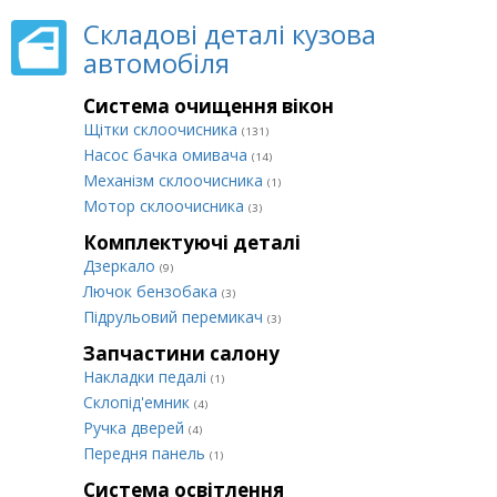
Складові деталі кузова
автомобіля
Система очищення вікон
Щітки склоочисника
(131)
Насос бачка омивача
(14)
Механізм склоочисника
(1)
Мотор склоочисника
(3)
Комплектуючі деталі
Дзеркало
(9)
Лючок бензобака
(3)
Підрульовий перемикач
(3)
Запчастини салону
Накладки педалі
(1)
Склопід'емник
(4)
Ручка дверей
(4)
Передня панель
(1)
Система освітлення