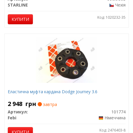
STARLINE
Чехія
Код: 1020232-35
КУПИТИ
Еластична муфта кардана Dodge Journey 3.6
2 948
грн
завтра
Артикул:
101774
Febi
Німеччина
Код: 2476403-8
КУПИТИ