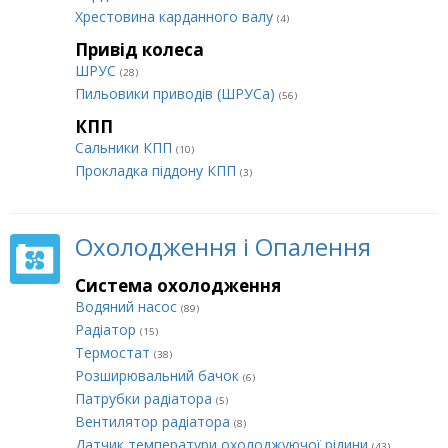
Хрестовина карданного валу
(4)
Привід колеса
ШРУС
(28)
Пильовики приводів (ШРУСа)
(56)
КПП
Сальники КПП
(10)
Прокладка піддону КПП
(3)
Охолодження і Опалення
Система охолодження
Водяний насос
(89)
Радіатор
(15)
Термостат
(38)
Розширювальний бачок
(6)
Патрубки радіатора
(5)
Вентилятор радіатора
(8)
Датчик температури охолоджуючої рідини
(43)