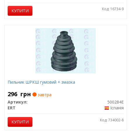
Код: 16734-9
КУПИТИ
Пильник ШРКШ гумовий + змазка
296
грн
завтра
Артикул:
500284E
ERT
Іспанія
Код: 734002-8
КУПИТИ