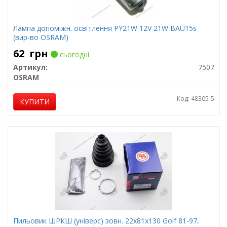
Лампа допоміжн. освітлення РY21W 12V 21W ВАU15s
(вир-во OSRAM)
62
грн
сьогодні
Артикул:
7507
OSRAM
Код: 48305-5
КУПИТИ
Пильовик ШРКШ (універс) зовн. 22x81x130 Golf 81-97,