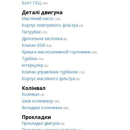
Болт ГБЦ
(19)
Деталі двигуна
Масляний насос
(23)
Корпус повітряного фільтра
(4)
Патрубки
(12)
Дросельна заслонка
(6)
Клапан EGR
(54)
Кришка маслозаливной горловини
(20)
Турбіна
(15)
Інтеркулер
(6)
Клапан управління турбіною
(12)
Корпус масляного фільтра
(6)
Колінвал
Колінвал
(4)
Шків коленвалу
(10)
Вкладиші коленвала
(56)
Прокладки
Прокладки двигуна
(4)
Прокладка кришки клапанів