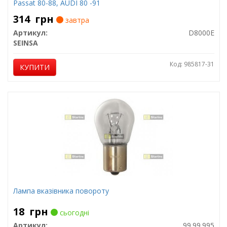
Passat 80-88, AUDI 80 -91
314
грн
завтра
Артикул:
D8000E
SEINSA
Код: 985817-31
КУПИТИ
Лампа вказівника повороту
18
грн
сьогодні
Артикул:
99.99.995