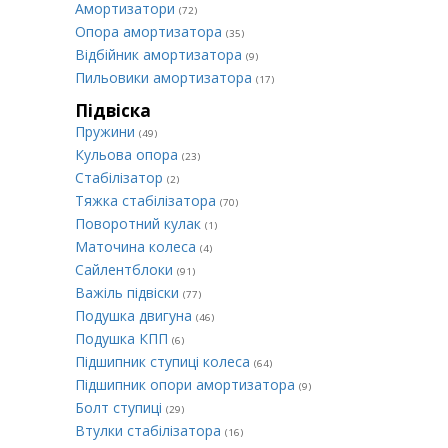
Амортизатори
(72)
Опора амортизатора
(35)
Відбійник амортизатора
(9)
Пильовики амортизатора
(17)
Підвіска
Пружини
(49)
Кульова опора
(23)
Стабілізатор
(2)
Тяжка стабілізатора
(70)
Поворотний кулак
(1)
Маточина колеса
(4)
Сайлентблоки
(91)
Важіль підвіски
(77)
Подушка двигуна
(46)
Подушка КПП
(6)
Підшипник ступиці колеса
(64)
Підшипник опори амортизатора
(9)
Болт ступиці
(29)
Втулки стабілізатора
(16)