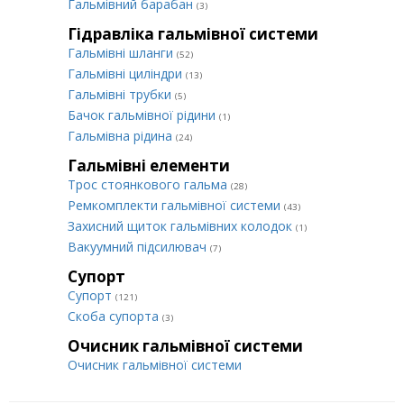
Гальмівний барабан
(3)
Гідравліка гальмівної системи
Гальмівні шланги
(52)
Гальмівні циліндри
(13)
Гальмівні трубки
(5)
Бачок гальмівної рідини
(1)
Гальмівна рідина
(24)
Гальмівні елементи
Трос стоянкового гальма
(28)
Ремкомплекти гальмівної системи
(43)
Захисний щиток гальмівних колодок
(1)
Вакуумний підсилювач
(7)
Супорт
Супорт
(121)
Cкоба супорта
(3)
Очисник гальмівної системи
Очисник гальмівної системи