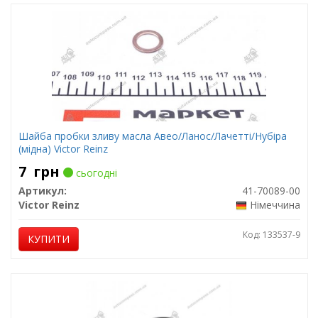
Шайба пробки зливу масла Авео/Ланос/Лачетті/Нубіра
(мідна) Victor Reinz
7
грн
сьогодні
Артикул:
41-70089-00
Victor Reinz
Німеччина
Код: 133537-9
КУПИТИ