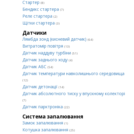
Стартер
(8)
Бендикс стартера
(7)
Реле стартера
(2)
Щітки стартера
(3)
Датчики
Лямбда зонд (кисневий датчик)
(64)
Витратомір повітря
(13)
Датчик наддуву турбіни
(51)
Датчик заднього ходу
(4)
Датчик АБС
(54)
Датчик температури навколишнього середовища
(12)
Датчик детонації
(14)
Датчик абсолютного тиску у впускному колекторі
(7)
Датчик парктроніка
(22)
Система запалювання
Замок запалювання
(1)
Котушка запалювання
(25)