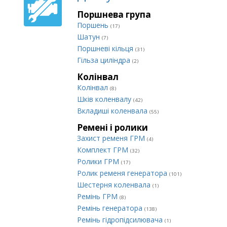
Поршнева група
Поршень
(17)
Шатун
(7)
Поршневі кільця
(31)
Гільза циліндра
(2)
Колінвал
Колінвал
(8)
Шків коленвалу
(42)
Вкладиші коленвала
(55)
Ремені і ролики
Захист ременя ГРМ
(4)
Комплект ГРМ
(32)
Ролики ГРМ
(17)
Ролик ременя генератора
(101)
Шестерня коленвала
(1)
Ремінь ГРМ
(8)
Ремінь генератора
(138)
Ремінь гідропідсилювача
(1)