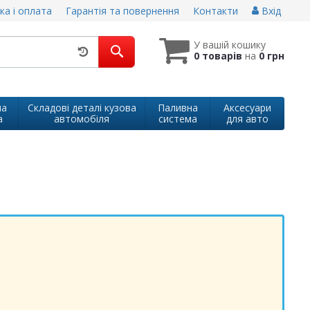
ка і оплата
Гарантія та повернення
Контакти
Вхід
У вашій кошику
0 товарів
на
0 грн
на
Складові деталі кузова
Паливна
Аксесуари
а
автомобіля
система
для авто