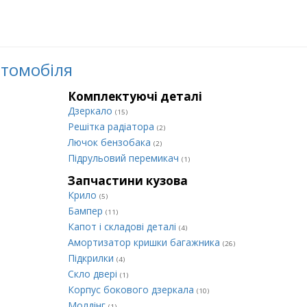
втомобіля
Комплектуючі деталі
Дзеркало
(15)
Решітка радіатора
(2)
Лючок бензобака
(2)
Підрульовий перемикач
(1)
Запчастини кузова
Крило
(5)
Бампер
(11)
Капот і складові деталі
(4)
Амортизатор кришки багажника
(26)
Підкрилки
(4)
Скло двері
(1)
Корпус бокового дзеркала
(10)
Молдінг
(1)