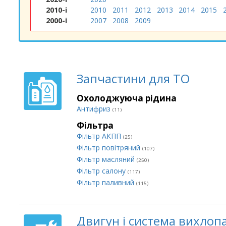
2010-і
2010
2011
2012
2013
2014
2015
2000-і
2007
2008
2009
Запчастини для ТО
Охолоджуюча рідина
Антифриз
(11)
Фільтра
Фільтр АКПП
(25)
Фільтр повітряний
(107)
Фільтр масляний
(250)
Фільтр салону
(117)
Фільтр паливний
(115)
Двигун і система вихлоп