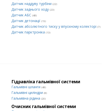
Датчик наддуву турбіни
(22)
Датчик заднього ходу
(23)
Датчик АБС
(48)
Датчик детонації
(15)
Датчик абсолютного тиску у впускному колекторі
(7)
Датчик парктроніка
(13)
Гідравліка гальмівної системи
Гальмівні шланги
(48)
Гальмівні циліндри
(8)
Гальмівна рідина
(20)
Очисник гальмівної системи