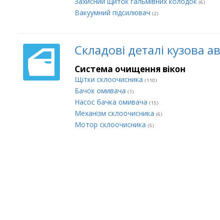
Захисний щиток гальмівних колодок
(6)
Вакуумний підсилювач
(2)
Складові деталі кузова а
Система очищення вікон
Щітки склоочисника
(110)
Бачок омивача
(1)
Насос бачка омивача
(15)
Механізм склоочисника
(6)
Мотор склоочисника
(5)