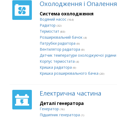
Охолодження і Опалення
Система охолодження
Водяний насос
(164)
Радіатор
(32)
Термостат
(83)
Розширювальний бачок
(4)
Патрубки радіатора
(9)
Вентилятор радіатора
(9)
Датчик температури охолоджуючої рідин
Корпус термостата
(4)
Кришка радіатора
(9)
Кришка розширювального бачка
(20)
Електрична частина
Деталі генератора
Генератор
(16)
Підшипник генератора
(1)