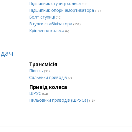
Підшипник ступиці колеса
(83)
Підшипник опори амортизатора
(15)
Болт ступиці
(10)
Втулки стабілізатора
(108)
Кріплення колеса
(6)
едач
Трансмісія
Піввісь
(30)
Сальники приводів
(7)
Привід колеса
ШРУС
(64)
Пильовики приводів (ШРУСа)
(134)