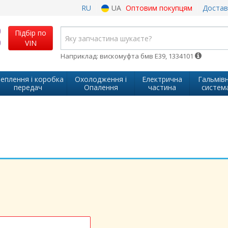
RU
UA
Оптовим покупцям
Достав
Підбір по
VIN
Наприклад: вискомуфта бмв Е39, 1334101
еплення і коробка
Охолодження і
Електрична
Гальмів
передач
Опалення
частина
систем