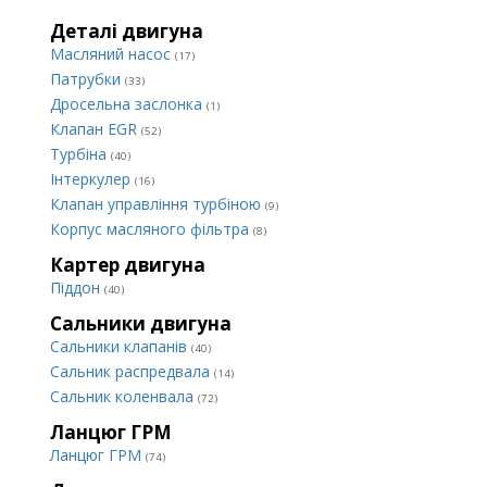
Деталі двигуна
Масляний насос
(17)
Патрубки
(33)
Дросельна заслонка
(1)
Клапан EGR
(52)
Турбіна
(40)
Інтеркулер
(16)
Клапан управління турбіною
(9)
Корпус масляного фільтра
(8)
Картер двигуна
Піддон
(40)
Сальники двигуна
Сальники клапанів
(40)
Сальник распредвала
(14)
Сальник коленвала
(72)
Ланцюг ГРМ
Ланцюг ГРМ
(74)