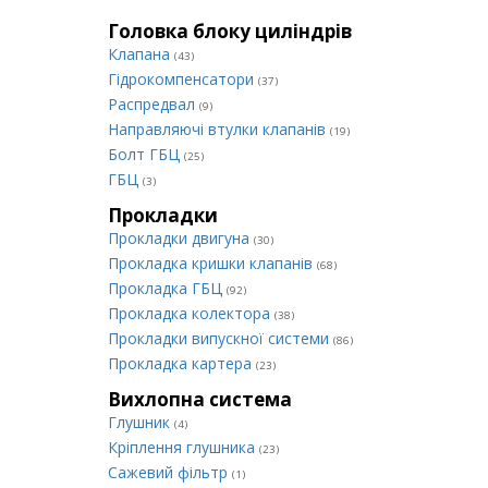
Головка блоку циліндрів
Клапана
(43)
Гідрокомпенсатори
(37)
Распредвал
(9)
Направляючі втулки клапанів
(19)
Болт ГБЦ
(25)
ГБЦ
(3)
Прокладки
Прокладки двигуна
(30)
Прокладка кришки клапанів
(68)
Прокладка ГБЦ
(92)
Прокладка колектора
(38)
Прокладки випускної системи
(86)
Прокладка картера
(23)
Вихлопна система
Глушник
(4)
Кріплення глушника
(23)
Сажевий фільтр
(1)