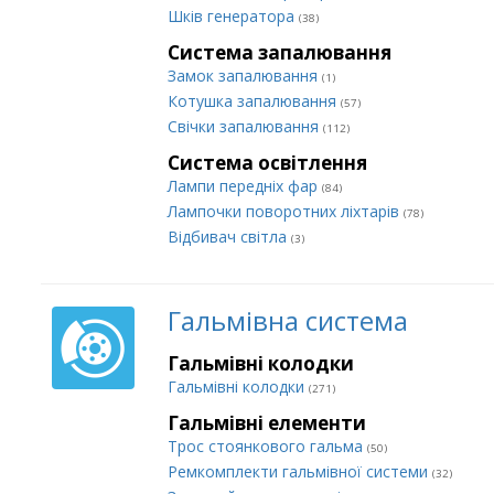
Шків генератора
(38)
Система запалювання
Замок запалювання
(1)
Котушка запалювання
(57)
Свічки запалювання
(112)
Система освітлення
Лампи передніх фар
(84)
Лампочки поворотних ліхтарів
(78)
Відбивач світла
(3)
Гальмівна система
Гальмівні колодки
Гальмівні колодки
(271)
Гальмівні елементи
Трос стоянкового гальма
(50)
Ремкомплекти гальмівної системи
(32)