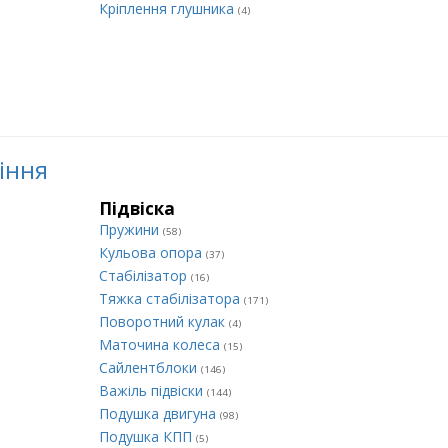
Кріплення глушника
(4)
ління
Підвіска
Пружини
(58)
Кульова опора
(37)
Стабілізатор
(16)
Тяжка стабілізатора
(171)
Поворотний кулак
(4)
Маточина колеса
(15)
Сайлентблоки
(146)
Важіль підвіски
(144)
Подушка двигуна
(98)
Подушка КПП
(5)