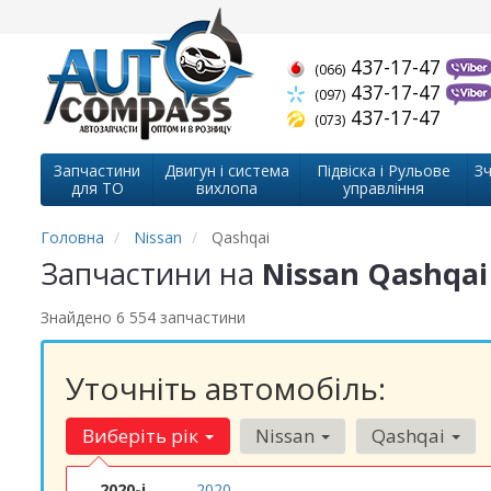
437-17-47
(066)
437-17-47
(097)
437-17-47
(073)
Запчастини
Двигун і система
Підвіска і Рульове
Зч
для ТО
вихлопа
управління
Головна
Nissan
Qashqai
Запчастини на
Nissan Qashqai
Знайдено 6 554 запчастини
Уточніть автомобіль:
Виберіть рік
Nissan
Qashqai
2020-і
2020