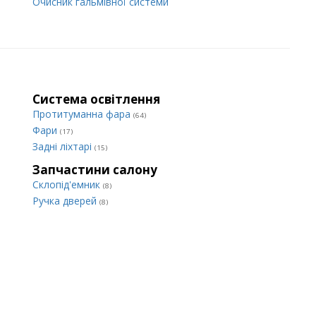
Очисник гальмівної системи
Система освітлення
Протитуманна фара
(64)
Фари
(17)
Задні ліхтарі
(15)
Запчастини салону
Склопід'емник
(8)
Ручка дверей
(8)