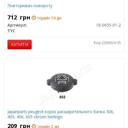
Повторювач повороту
712
грн
термін 14 дн.
Артикул:
18-0655-01-2
TYC
Код: 2289924-35
КУПИТИ
Japanparts peugeot корок расширительного бачка 306,
405, 406, 605 citroen berlingo
209
грн
термін 2 дн.