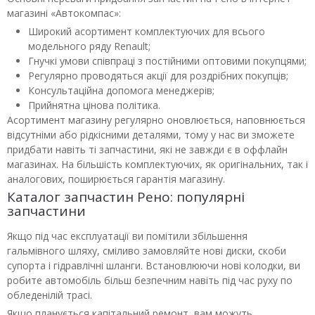
магазині «Автокомпас»:
Широкий асортимент комплектуючих для всього
модельного ряду Renault;
Гнучкі умови співпраці з постійними оптовими покупцями;
Регулярно проводяться акції для роздрібних покупців;
Консультаційна допомога менеджерів;
Прийнятна цінова політика.
Асортимент магазину регулярно оновлюється, наповнюється
відсутніми або рідкісними деталями, тому у нас ви зможете
придбати навіть ті запчастини, які не завжди є в оффлайн
магазинах. На більшість комплектуючих, як оригінальних, так і
аналогових, поширюється гарантія магазину.
Каталог запчастин Рено: популярні
запчастини
Якщо під час експлуатації ви помітили збільшення
гальмівного шляху, сміливо замовляйте нові диски, скоби
супорта і гідравлічні шланги. Встановлюючи нові колодки, ви
робите автомобіль більш безпечним навіть під час руху по
обледенілій трасі.
Якщо планується капітальний ремонт, вам можуть