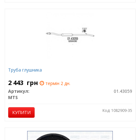
Труба глушника
2 443
грн
термін 2 дн.
Артикул:
01.43059
MTS
Код: 1082909-35
КУПИТИ