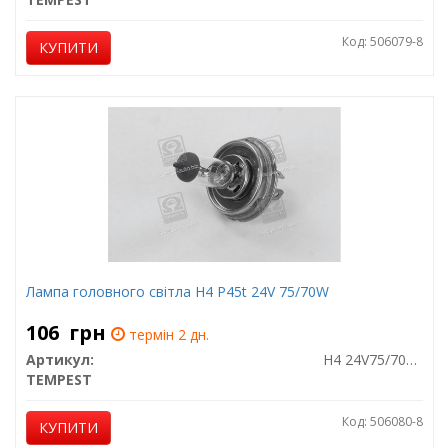
Код: 506079-8
КУПИТИ
Лампа головного світла H4 P45t 24V 75/70W
106
грн
термін 2 дн.
Артикул:
H4 24V75/70W P45T
TEMPEST
Код: 506080-8
КУПИТИ