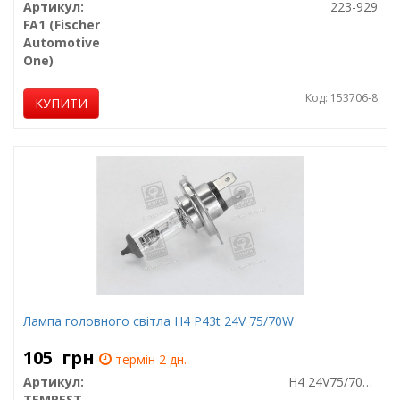
Артикул:
223-929
FA1 (Fischer
Automotive
One)
Код: 153706-8
КУПИТИ
Лампа головного світла H4 P43t 24V 75/70W
105
грн
термін 2 дн.
Артикул:
H4 24V75/70W P43T
TEMPEST