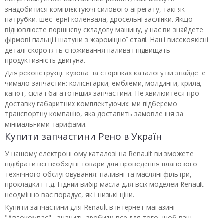
знадобитися комплектуючі силового агрегату, такі як
патрубки, шестерні коленвала, дросельні заслінки. Якщо
відновлюєте поршневу складову машину, у нас ви знайдете
фірмові пальці і шатуни з жароміцної сталі. Наші високоякісні
деталі скоротять споживання палива і підвищать
продуктивність двигуна.
Для реконструкції кузова на сторінках каталогу ви знайдете
чимало запчастин: колісні арки, емблеми, молдинги, крила,
капот, скла і багато інших запчастини. Не хвилюйтеся про
доставку габаритних комплектуючих: ми підберемо
транспортну компанію, яка доставить замовлення за
мінімальними тарифами.
Купити запчастини Рено в Україні
У нашому електронному каталозі на Renault ви зможете
підібрати всі необхідні товари для проведення планового
технічного обслуговування: паливні та масляні фільтри,
прокладки і т.д. Гідний вибір масла для всіх моделей Renault
неодмінно вас порадує, як і низькі ціни.
Купити запчастини для Renault в інтернет-магазині
"Автокомпас" - значить зробити все для того, щоб ваш