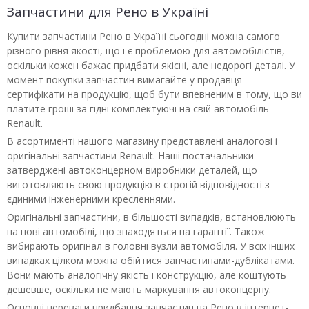
Запчастини для Рено в Україні
Купити запчастини Рено в Україні сьогодні можна самого
різного рівня якості, що і є проблемою для автомобілістів,
оскільки кожен бажає придбати якісні, але недорогі деталі. У
момент покупки запчастин вимагайте у продавця
сертифікати на продукцію, щоб бути впевненим в тому, що ви
платите гроші за гідні комплектуючі на свій автомобіль
Renault.
В асортименті нашого магазину представлені аналогові і
оригінальні запчастини Renault. Наші постачальники -
затверджені автоконцерном виробники деталей, що
виготовляють свою продукцію в строгій відповідності з
єдиними інженерними кресленнями.
Оригінальні запчастини, в більшості випадків, встановлюють
на нові автомобілі, що знаходяться на гарантії. Також
вибирають оригінал в головні вузли автомобіля. У всіх інших
випадках цілком можна обійтися запчастинами-дублікатами.
Вони мають аналогічну якість і конструкцію, але коштують
дешевше, оскільки не мають маркування автоконцерну.
Основні переваги придбання запчастин на Рено в інтернет-