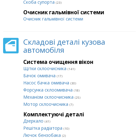
Cкоба супорта
(23)
Очисник гальмівної системи
Очисник гальмівної системи
Складові деталі кузова
автомобіля
Система очищення вікон
Щітки склоочисника
(141)
Бачок омивача
(17)
Насос бачка омивача
(30)
Форсунка склоомивача
(18)
Механізм склоочисника
(25)
Мотор склоочисника
(7)
Комплектуючі деталі
Дзеркало
(41)
Решітка радіатора
(10)
Лючок бензобака
(2)