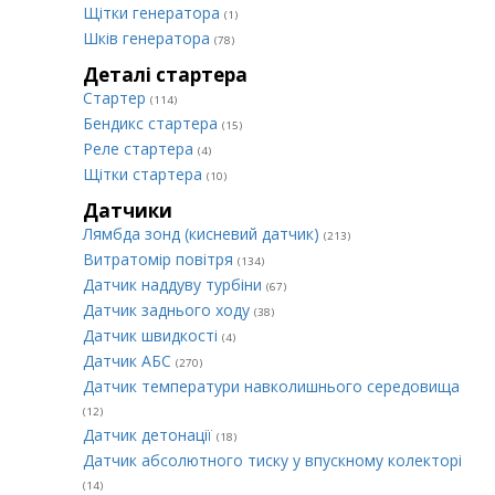
Щітки генератора
(1)
Шків генератора
(78)
Деталі стартера
Стартер
(114)
Бендикс стартера
(15)
Реле стартера
(4)
Щітки стартера
(10)
Датчики
Лямбда зонд (кисневий датчик)
(213)
Витратомір повітря
(134)
Датчик наддуву турбіни
(67)
Датчик заднього ходу
(38)
Датчик швидкості
(4)
Датчик АБС
(270)
Датчик температури навколишнього середовища
(12)
Датчик детонації
(18)
Датчик абсолютного тиску у впускному колекторі
(14)