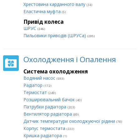
Хрестовина карданного валу
(34)
Еластична муфта
(5)
Привід колеса
ШРУС
(246)
Пильовики приводів (ШРУСа)
(295)
Охолодження і Опалення
Система охолодження
Водяний насос
(593)
Радіатор
(172)
Термостат
(249)
Розширювальний бачок
(40)
Патрубки радіатора
(203)
Вентилятор радіатора
(89)
Датчик температури охолоджуючої рідини
(78)
Корпус термостата
(222)
Кришка радіатора
(1)