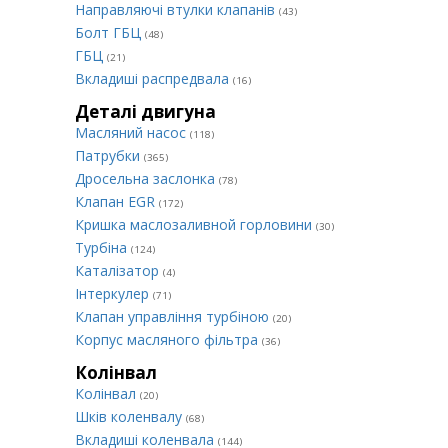
Направляючі втулки клапанів
(43)
Болт ГБЦ
(48)
ГБЦ
(21)
Вкладиші распредвала
(16)
Деталі двигуна
Масляний насос
(118)
Патрубки
(365)
Дросельна заслонка
(78)
Клапан EGR
(172)
Кришка маслозаливной горловини
(30)
Турбіна
(124)
Каталізатор
(4)
Інтеркулер
(71)
Клапан управління турбіною
(20)
Корпус масляного фільтра
(36)
Колінвал
Колінвал
(20)
Шків коленвалу
(68)
Вкладиші коленвала
(144)