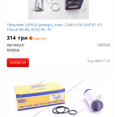
Пильовик ШРКШ (універс) зовн. 22x81x130 Golf 81-97,
Passat 80-88, AUDI 80 -91
314
грн
завтра
Артикул:
D8000E
SEINSA
Код: 985817-31
КУПИТИ