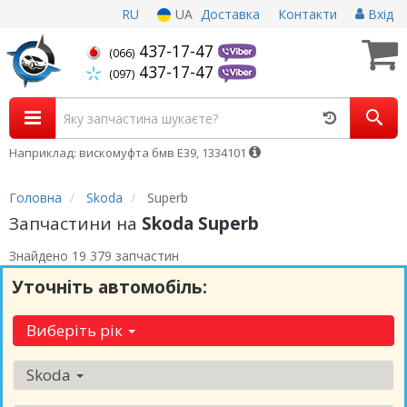
RU
UA
Доставка
Контакти
Вхід
437-17-47
(066)
437-17-47
(097)
Наприклад: вискомуфта бмв Е39, 1334101
Головна
Skoda
Superb
Запчастини на
Skoda Superb
Знайдено 19 379 запчастин
Уточніть автомобіль:
Виберіть рік
Skoda