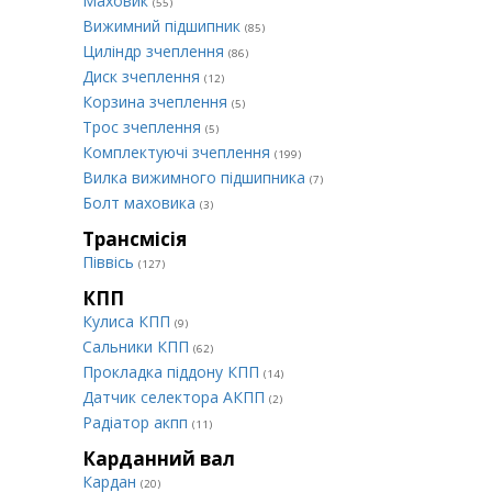
Маховик
(55)
Вижимний підшипник
(85)
Циліндр зчеплення
(86)
Диск зчеплення
(12)
Корзина зчеплення
(5)
Трос зчеплення
(5)
Комплектуючі зчеплення
(199)
Вилка вижимного підшипника
(7)
Болт маховика
(3)
Трансмісія
Піввісь
(127)
КПП
Кулиса КПП
(9)
Сальники КПП
(62)
Прокладка піддону КПП
(14)
Датчик селектора АКПП
(2)
Радіатор акпп
(11)
Карданний вал
Кардан
(20)