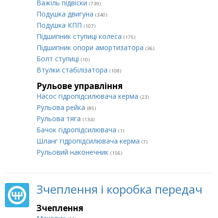
Важіль підвіски
(739)
Подушка двигуна
(340)
Подушка КПП
(107)
Підшипник ступиці колеса
(175)
Підшипник опори амортизатора
(36)
Болт ступиці
(10)
Втулки стабілізатора
(108)
Рульове управління
Насос гідропідсилювача керма
(23)
Рульова рейка
(85)
Рульова тяга
(134)
Бачок гідропідсилювача
(1)
Шланг гідропідсилювача керма
(7)
Рульовий наконечник
(156)
Зчеплення і коробка передач
Зчеплення