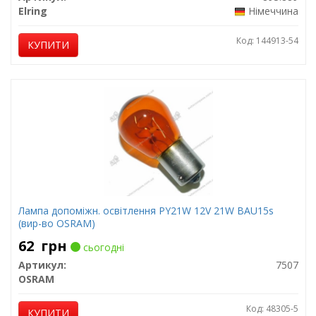
Elring
Німеччина
Код: 144913-54
КУПИТИ
Лампа допоміжн. освітлення РY21W 12V 21W ВАU15s
(вир-во OSRAM)
62
грн
сьогодні
Артикул:
7507
OSRAM
Код: 48305-5
КУПИТИ