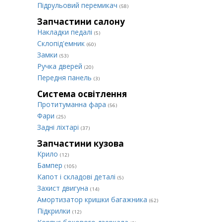
Підрульовий перемикач
(58)
Запчастини салону
Накладки педалі
(5)
Склопід'емник
(60)
Замки
(53)
Ручка дверей
(20)
Передня панель
(3)
Система освітлення
Протитуманна фара
(56)
Фари
(25)
Задні ліхтарі
(37)
Запчастини кузова
Крило
(12)
Бампер
(105)
Капот і складові деталі
(5)
Захист двигуна
(14)
Амортизатор кришки багажника
(62)
Підкрилки
(12)