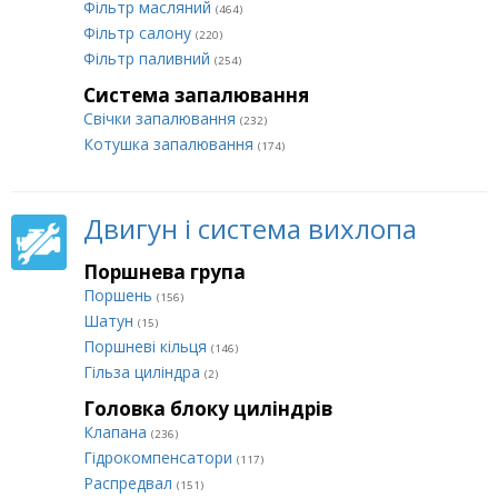
Фільтр масляний
(464)
Фільтр салону
(220)
Фільтр паливний
(254)
Система запалювання
Свічки запалювання
(232)
Котушка запалювання
(174)
Двигун і система вихлопа
Поршнева група
Поршень
(156)
Шатун
(15)
Поршневі кільця
(146)
Гільза циліндра
(2)
Головка блоку циліндрів
Клапана
(236)
Гідрокомпенсатори
(117)
Распредвал
(151)