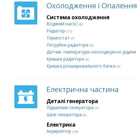
Охолодження і Опалення
Система охолодження
Водяний насос
(8)
Радіатор
(11)
Термостат
(7)
Патрубки радіатора
(3)
Датчик температури охолоджуючої рідин
Кришка радіатора
(3)
Кришка розширювального бачка
(3)
Електрична частина
Деталі генератора
Підшипник генератора
(1)
Шків генератора
(5)
Електрика
Акумулятор
(19)