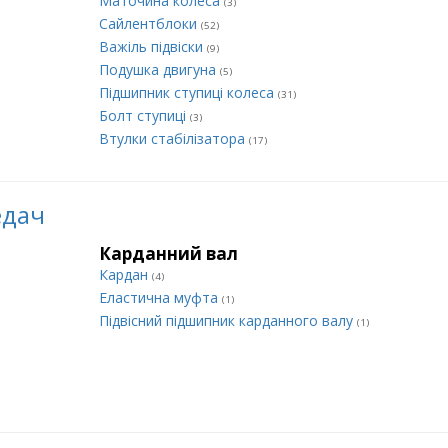
Маточина колеса
(3)
Сайлентблоки
(52)
Важіль підвіски
(9)
Подушка двигуна
(5)
Підшипник ступиці колеса
(31)
Болт ступиці
(3)
Втулки стабілізатора
(17)
едач
Карданний вал
Кардан
(4)
Еластична муфта
(1)
Підвісний підшипник карданного валу
(1)