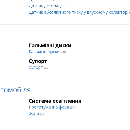
Датчик детонації
(3)
Датчик абсолютного тиску у впускному колекторі
Гальмівні диски
Гальмівні диски
(60)
Супорт
Супорт
(52)
втомобіля
Система освітлення
Протитуманна фара
(37)
Фари
(4)