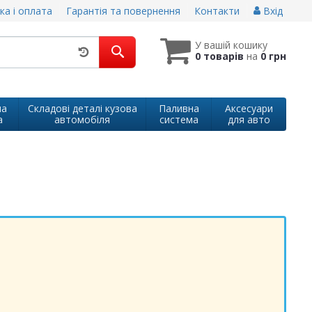
ка і оплата
Гарантія та повернення
Контакти
Вхід
У вашій кошику
0 товарів
на
0 грн
на
Складові деталі кузова
Паливна
Аксесуари
а
автомобіля
система
для авто