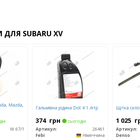
 ДЛЯ SUBARU XV
da, Mazda,
Гальмівна рідина Dot 4 1 літр
Щітка скло
374
грн
1 025
г
дні
сьогодні
W 67/1
Артикул:
26461
Артикул:
Febi
Німеччина
Denso