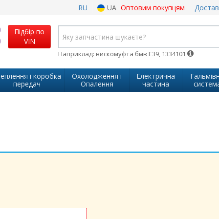
RU
UA
Оптовим покупцям
Достав
Підбір по
VIN
Наприклад: вискомуфта бмв Е39, 1334101
еплення і коробка
Охолодження і
Електрична
Гальмів
передач
Опалення
частина
систем