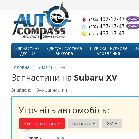
437-17-47
(066)
437-17-47
(097)
437-17-47
(073)
Запчастини
Двигун і система
Підвіска і Рульове
Зч
для ТО
вихлопа
управління
Головна
Subaru
XV
Запчастини на
Subaru XV
Знайдено 1 346 запчастин
Уточніть автомобіль:
Виберіть рік
Subaru
XV
2020-і
2020