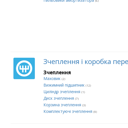
Пильовики амортизатора
(6)
Зчеплення і коробка пер
Зчеплення
Маховик
(2)
Вижимний підшипник
(12)
Циліндр зчеплення
(1)
Диск зчеплення
(7)
Корзина зчеплення
(3)
Комплектуючі зчеплення
(9)