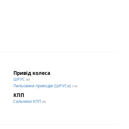
Привід колеса
ШРУС
(9)
Пильовики приводів (ШРУСа)
(14)
КПП
Сальники КПП
(9)