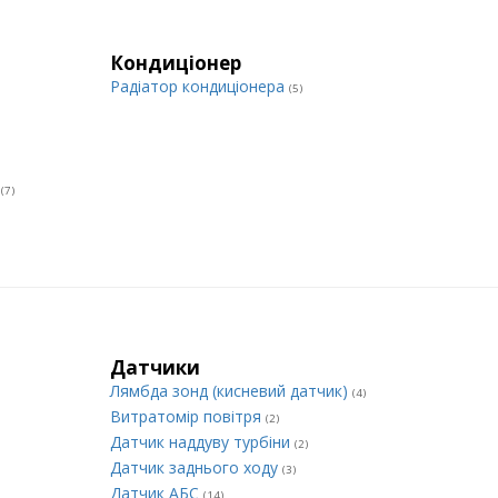
Кондиціонер
Радіатор кондиціонера
(5)
и
(7)
Датчики
Лямбда зонд (кисневий датчик)
(4)
Витратомір повітря
(2)
Датчик наддуву турбіни
(2)
Датчик заднього ходу
(3)
Датчик АБС
(14)