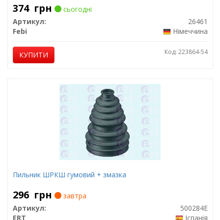
374
грн
сьогодні
Артикул:
26461
Febi
Німеччина
Код: 223864-54
КУПИТИ
Пильник ШРКШ гумовий + змазка
296
грн
завтра
Артикул:
500284E
ERT
Іспанія