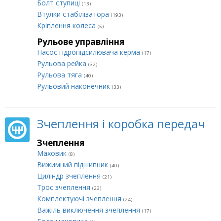
Болт ступиці
(13)
Втулки стабілізатора
(193)
Кріплення колеса
(5)
Рульове управління
Насос гідропідсилювача керма
(17)
Рульова рейка
(32)
Рульова тяга
(40)
Рульовий наконечник
(33)
Зчеплення і коробка передач
Зчеплення
Маховик
(8)
Вижимний підшипник
(40)
Циліндр зчеплення
(21)
Трос зчеплення
(23)
Комплектуючі зчеплення
(24)
Важіль виключення зчеплення
(17)