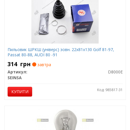
Пильовик ШРКШ (універс) зовн. 22x81x130 Golf 81-97,
Passat 80-88, AUDI 80 -91
314
грн
завтра
Артикул:
D8000E
SEINSA
Код: 985817-31
КУПИТИ