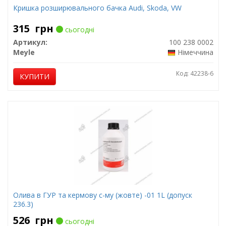
Кришка розширювального бачка Audi, Skoda, VW
315
грн
сьогодні
Артикул:
100 238 0002
Meyle
Німеччина
Код: 42238-6
КУПИТИ
Олива в ГУР та кермову с-му (жовте) -01 1L (допуск
236.3)
526
грн
сьогодні