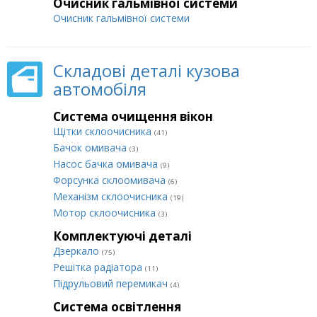
Очисник гальмівної системи
Очисник гальмівної системи
Складові деталі кузова
автомобіля
Система очищення вікон
Щітки склоочисника
(41)
Бачок омивача
(3)
Насос бачка омивача
(9)
Форсунка склоомивача
(6)
Механізм склоочисника
(19)
Мотор склоочисника
(3)
Комплектуючі деталі
Дзеркало
(75)
Решітка радіатора
(11)
Підрульовий перемикач
(4)
Система освітлення