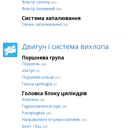
Фільтр салону
(62)
Фільтр паливний
(58)
Система запалювання
Свічки запалювання
(33)
Двигун і система вихлопа
Поршнева група
Поршень
(24)
Шатун
(2)
Поршневі кільця
(27)
Гільза циліндра
(3)
Головка блоку циліндрів
Клапана
(45)
Гідрокомпенсатори
(29)
Распредвал
(29)
Направляючі втулки клапанів
(13)
Болт ГБЦ
(10)