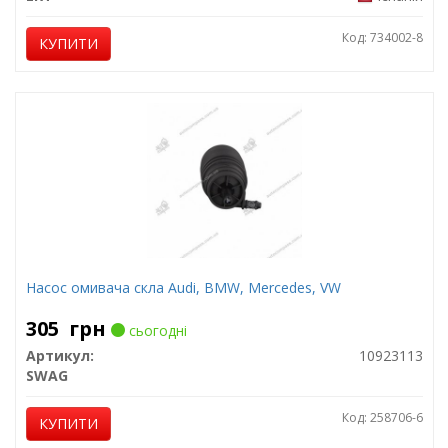
Код: 734002-8
КУПИТИ
Насос омивача скла Audi, BMW, Mercedes, VW
305
грн
сьогодні
Артикул:
10923113
SWAG
Код: 258706-6
КУПИТИ