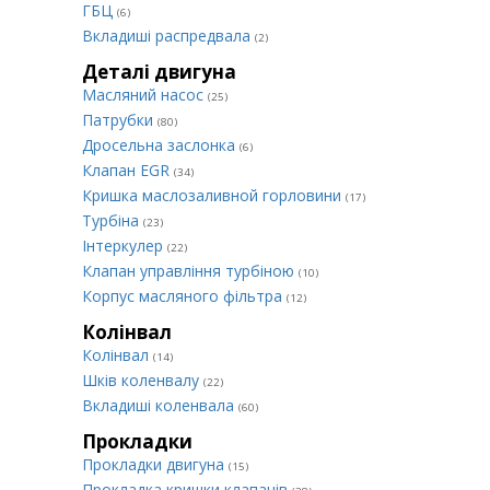
ГБЦ
(6)
Вкладиші распредвала
(2)
Деталі двигуна
Масляний насос
(25)
Патрубки
(80)
Дросельна заслонка
(6)
Клапан EGR
(34)
Кришка маслозаливной горловини
(17)
Турбіна
(23)
Інтеркулер
(22)
Клапан управління турбіною
(10)
Корпус масляного фільтра
(12)
Колінвал
Колінвал
(14)
Шків коленвалу
(22)
Вкладиші коленвала
(60)
Прокладки
Прокладки двигуна
(15)
Прокладка кришки клапанів