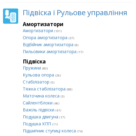
Підвіска і Рульове управління
Амортизатори
Амортизатори
(101)
Опора амортизатора
(37)
Відбійник амортизатора
(8)
Пильовики амортизатора
(17)
Підвіска
Пружини
(80)
Кульова опора
(26)
Стабілізатор
(5)
Тяжка стабілізатора
(88)
Маточина колеса
(3)
Сайлентблоки
(46)
Важіль підвіски
(41)
Подушка двигуна
(17)
Подушка КПП
(11)
Підшипник ступиці колеса
(74)