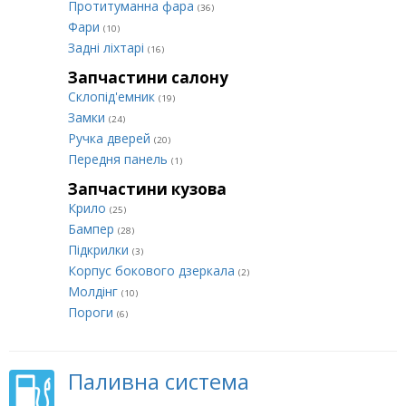
Протитуманна фара
(36)
Фари
(10)
Задні ліхтарі
(16)
Запчастини салону
Склопід'емник
(19)
Замки
(24)
Ручка дверей
(20)
Передня панель
(1)
Запчастини кузова
Крило
(25)
Бампер
(28)
Підкрилки
(3)
Корпус бокового дзеркала
(2)
Молдінг
(10)
Пороги
(6)
Паливна система