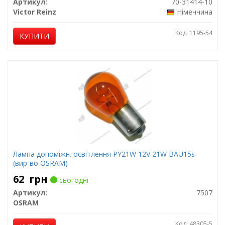
Артикул:
70-31414-10
Victor Reinz
Німеччина
Код: 1195-54
КУПИТИ
Лампа допоміжн. освітлення РY21W 12V 21W ВАU15s
(вир-во OSRAM)
62
грн
сьогодні
Артикул:
7507
OSRAM
Код: 48305-5