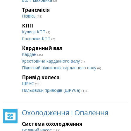
Болт маховика
(3)
Трансмісія
Піввісь
(18)
КПП
Кулиса КПП
(1)
Сальники КПП
(2)
Карданний вал
Кардан
(35)
Хрестовина карданного валу
(1)
Підвісний підшипник карданного валу
(6)
Привід колеса
ШРУС
(10)
Пильовики приводів (ШРУСа)
(11)
Охолодження і Опалення
Система охолодження
Водяний насос
(113)