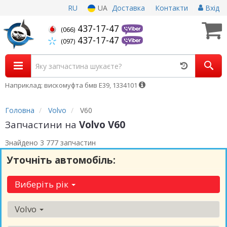
RU
UA
Доставка
Контакти
Вхід
437-17-47
(066)
437-17-47
(097)
Наприклад: вискомуфта бмв Е39, 1334101
Головна
Volvo
V60
Запчастини на
Volvo V60
Знайдено 3 777 запчастин
Уточніть автомобіль:
Виберіть рік
Volvo