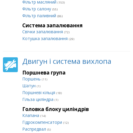
Фільтр масляний
(153)
Фільтр салону
(55)
Фільтр паливний
(86)
Система запалювання
Свічки запалювання
(72)
Котушка запалювання
(29)
Двигун і система вихлопа
Поршнева група
Поршень
(11)
Шатун
(1)
Поршневі кільця
(18)
Гільза циліндра
(1)
Головка блоку циліндрів
Клапана
(14)
Гідрокомпенсатори
(12)
Распредвал
(5)