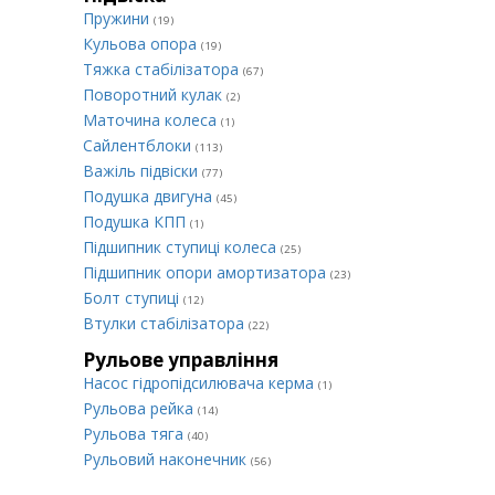
Пружини
(19)
Кульова опора
(19)
Тяжка стабілізатора
(67)
Поворотний кулак
(2)
Маточина колеса
(1)
Сайлентблоки
(113)
Важіль підвіски
(77)
Подушка двигуна
(45)
Подушка КПП
(1)
Підшипник ступиці колеса
(25)
Підшипник опори амортизатора
(23)
Болт ступиці
(12)
Втулки стабілізатора
(22)
Рульове управління
Насос гідропідсилювача керма
(1)
Рульова рейка
(14)
Рульова тяга
(40)
Рульовий наконечник
(56)