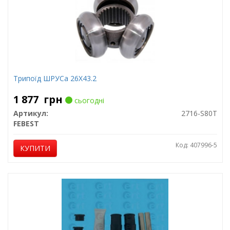
Трипоїд ШРУСа 26X43.2
1 877
грн
сьогодні
Артикул:
2716-S80T
FEBEST
Код: 407996-5
КУПИТИ