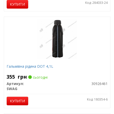
Код: 284033-24
КУПИТИ
Гальмівна рідина DOT 4,1L
355
грн
сьогодні
Артикул:
30926461
SWAG
Код: 180354-6
КУПИТИ