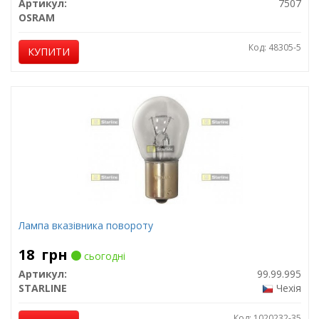
Артикул:
7507
OSRAM
Код: 48305-5
КУПИТИ
Лампа вказівника повороту
18
грн
сьогодні
Артикул:
99.99.995
STARLINE
Чехія
Код: 1020232-35