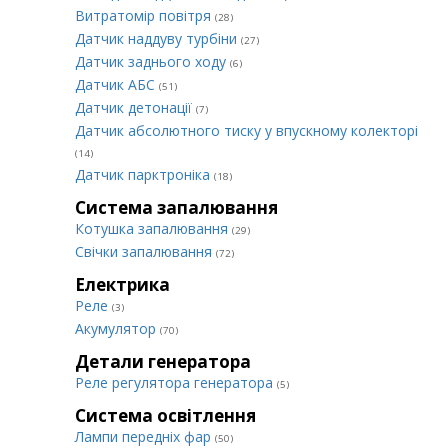
Витратомір повітря
(28)
Датчик наддуву турбіни
(27)
Датчик заднього ходу
(6)
Датчик АБС
(51)
Датчик детонації
(7)
Датчик абсолютного тиску у впускному колекторі
(14)
Датчик парктроніка
(18)
Система запалювання
Котушка запалювання
(29)
Свічки запалювання
(72)
Електрика
Реле
(3)
Акумулятор
(70)
Детали генератора
Реле регулятора генератора
(5)
Система освітлення
Лампи передніх фар
(50)