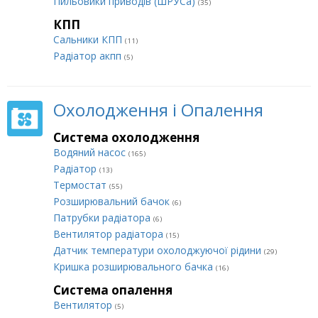
Пильовики приводів (ШРУСа)
(35)
КПП
Сальники КПП
(11)
Радіатор акпп
(5)
Охолодження і Опалення
Система охолодження
Водяний насос
(165)
Радіатор
(13)
Термостат
(55)
Розширювальний бачок
(6)
Патрубки радіатора
(6)
Вентилятор радіатора
(15)
Датчик температури охолоджуючої рідини
(29)
Кришка розширювального бачка
(16)
Система опалення
Вентилятор
(5)