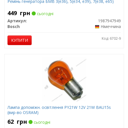
Ремінь генератора БМВ 3(е36), 5(е34, е39), 7(е38, е65)
449
грн
сьогодні
Артикул:
1987947949
Bosch
Німеччина
Код: 6702-9
КУПИТИ
Лампа допоміжн. освітлення РY21W 12V 21W ВАU15s
(вир-во OSRAM)
62
грн
сьогодні