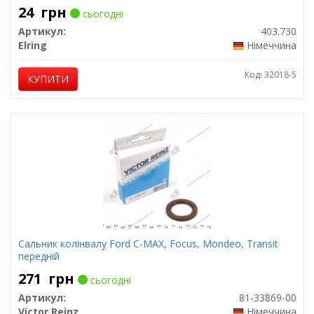
24
грн
сьогодні
Артикул:
403.730
Elring
Німеччина
Код: 32018-5
КУПИТИ
Сальник колінвалу Ford C-MAX, Focus, Mondeo, Transit
передній
271
грн
сьогодні
Артикул:
81-33869-00
Victor Reinz
Німеччина