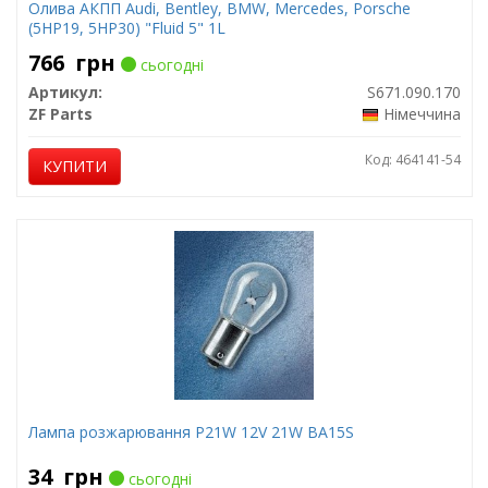
Олива АКПП Audi, Bentley, BMW, Mercedes, Porsche
(5HP19, 5HP30) "Fluid 5" 1L
766
грн
сьогодні
Артикул:
S671.090.170
ZF Parts
Німеччина
Код: 464141-54
КУПИТИ
Лампа розжарювання P21W 12V 21W BA15S
34
грн
сьогодні