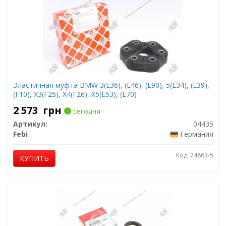
Эластичная муфта BMW 3(E36), (E46), (E90), 5(E34), (E39),
(F10), X3(F25), X4(F26), X5(E53), (E70)
2 573
грн
сегодня
Артикул:
04435
Febi
Германия
Код: 24863-5
КУПИТЬ