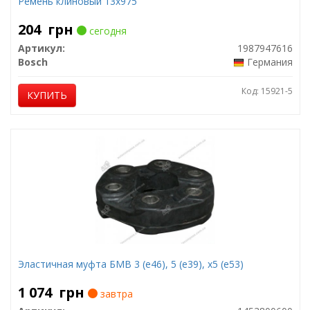
Ремень клиновый 13х975
204
грн
сегодня
Артикул:
1987947616
Bosch
Германия
Код: 15921-5
КУПИТЬ
Эластичная муфта БМВ 3 (е46), 5 (е39), х5 (е53)
1 074
грн
завтра