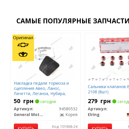
САМЫЕ ПОПУЛЯРНЫЕ ЗАПЧАСТИ 
Оригинал
Накладка педали тормоза и
Сальники клапанов 
сцепления Авео, Ланос,
2108 (8шт)
Лачетти, Леганза, Нубира,
Такума, Sens
50
грн
279
грн
сегодня
сегод
Артикул:
94580532
Артикул:
General Motors
Корея
Elring
Код: 101868-24
КУПИТЬ
КУПИТЬ