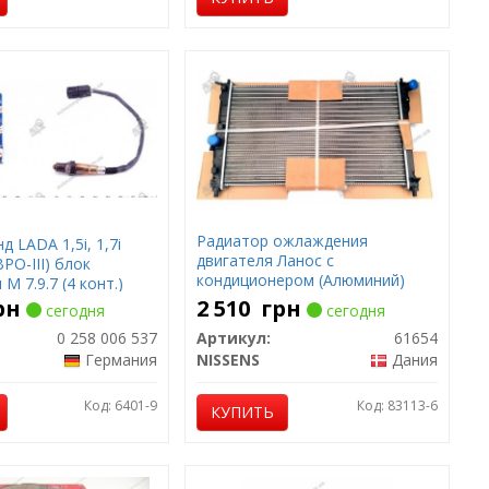
Радиатор ожлаждения
 LADA 1,5i, 1,7i
двигателя Ланос с
ВРО-III) блок
кондиционером (Алюминий)
М 7.9.7 (4 конт.)
NISSENS
рн
2 510
грн
сегодня
сегодня
0 258 006 537
Артикул:
61654
Германия
NISSENS
Дания
Код: 6401-9
Код: 83113-6
КУПИТЬ