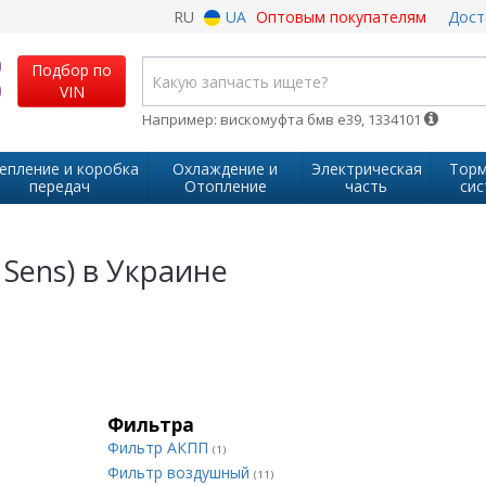
RU
UA
Оптовым покупателям
Дост
Подбор по
VIN
Например: вискомуфта бмв е39, 1334101
епление и коробка
Охлаждение и
Электрическая
Торм
передач
Отопление
часть
сис
 Sens) в Украине
Фильтра
Фильтр АКПП
(1)
Фильтр воздушный
(11)