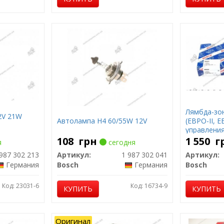
Лямбда-зонд
2V 21W
Автолампа H4 60/55W 12V
(ЕВРО-II, Е
управления 
108
грн
1 550
г
я
сегодня
987 302 213
Артикул:
1 987 302 041
Артикул:
Германия
Bosch
Германия
Bosch
Код: 23031-6
Код: 16734-9
КУПИТЬ
КУПИТЬ
Оригинал