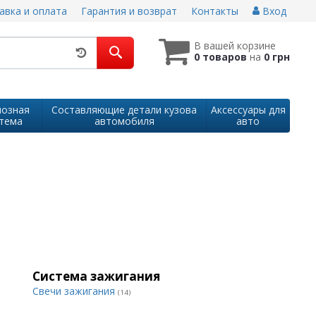
авка и оплата
Гарантия и возврат
Контакты
Вход
В вашей корзине
0 товаров
на
0 грн
озная
Составляющие детали кузова
Аксессуары для
тема
автомобиля
авто
Система зажигания
Свечи зажигания
(14)