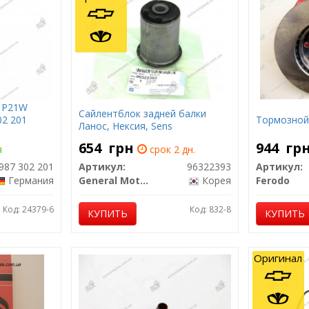
 P21W
Сайлентблок задней балки
02 201
Тормозной 
Ланос, Нексия, Sens
654
грн
944
гр
я
срок 2 дн.
987 302 201
Артикул:
96322393
Артикул:
Германия
General Motors
Корея
Ferodo
Код: 24379-6
Код: 832-8
КУПИТЬ
КУПИТЬ
Оригинал