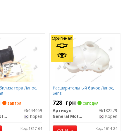
Оригинал
билизатора Ланос,
Расширительный бачок Ланос,
ая
Sens
н
728
грн
завтра
сегодня
96444469
Артикул:
96182279
General Motors
Корея
General Motors
Корея
Код: 1317-64
Код: 1614-24
КУПИТЬ