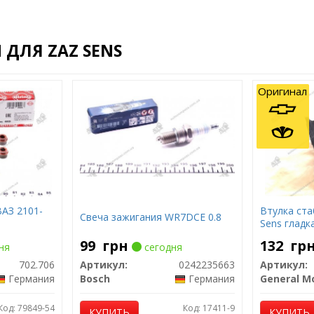
ДЛЯ ZAZ SENS
Оригинал
ВАЗ 2101-
Втулка ста
Свеча зажигания WR7DCE 0.8
Sens гладк
99
грн
132
гр
ня
сегодня
702.706
Артикул:
0242235663
Артикул:
Германия
Bosch
Германия
Код: 79849-54
Код: 17411-9
КУПИТЬ
КУПИТЬ