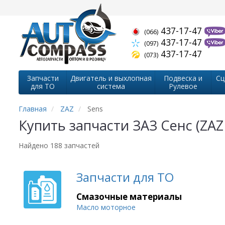
437-17-47
(066)
437-17-47
(097)
437-17-47
(073)
Запчасти
Двигатель и выхлопная
Подвеска и
Сц
для ТО
система
Рулевое
Главная
ZAZ
Sens
Купить запчасти ЗАЗ Сенс (ZAZ
Найдено 188 запчастей
Запчасти для ТО
Смазочные материалы
Масло моторное