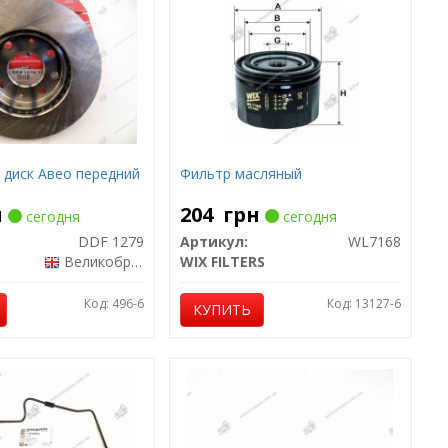
диск Авео передний
Фильтр масляный
н
204
грн
сегодня
сегодня
DDF 1279
Артикул:
WL7168
Великобритания
WIX FILTERS
Код: 496-6
Код: 13127-6
КУПИТЬ