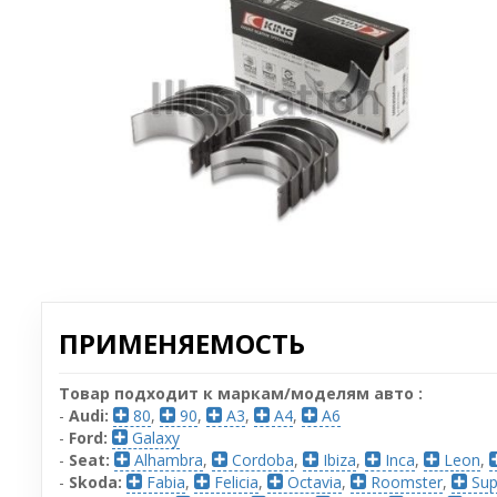
ПРИМЕНЯЕМОСТЬ
Товар подходит к маркам/моделям авто :
-
Audi:
80
,
90
,
A3
,
A4
,
A6
-
Ford:
Galaxy
-
Seat:
Alhambra
,
Cordoba
,
Ibiza
,
Inca
,
Leon
,
-
Skoda:
Fabia
,
Felicia
,
Octavia
,
Roomster
,
Sup