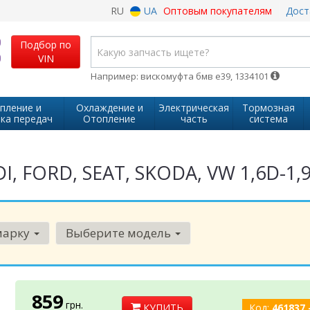
RU
UA
Оптовым покупателям
Дост
Подбор по
VIN
Например: вискомуфта бмв е39, 1334101
пление и
Охлаждение и
Электрическая
Тормозная
ка передач
Отопление
часть
система
I, FORD, SEAT, SKODA, VW 1,6D-1
марку
Выберите модель
859
грн.
КУПИТЬ
Код:
461837 