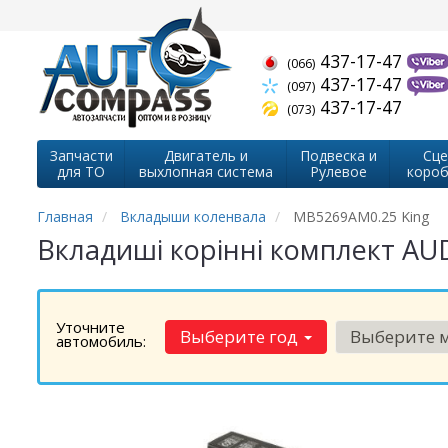
437-17-47
(066)
437-17-47
(097)
437-17-47
(073)
Запчасти
Двигатель и
Подвеска и
Сце
для ТО
выхлопная система
Рулевое
короб
Главная
Вкладыши коленвала
MB5269AM0.25 King
Вкладиші корінні комплект AUD
Уточните
Выберите год
Выберите 
автомобиль: