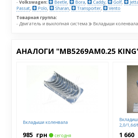
-
Volkswagen:
Beetle
,
Bora
,
Caddy
,
Golf
,
Jett
Passat
,
Polo
,
Sharan
,
Transporter
,
Vento
Товарная группа:
- Двигатель и выхлопная система
Вкладыши коленвала
АНАЛОГИ "MB5269AM0.25 KING"
Вкладишi 
Вкладыши коленвала
2,0/1,6d/
985
грн
1 660
сегодня