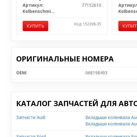
Артикул:
77152610
Артикул
Kolbenschmidt
Код: 152398-35
КУПИТЬ
КУПИ
ОРИГИНАЛЬНЫЕ НОМЕРА
OEM:
068198493
КАТАЛОГ ЗАПЧАСТЕЙ ДЛЯ АВТ
Запчасти Audi
Вкладыши коленвала Aud
Вкладыши коленвала Aud
Запчасти Ford
Вкладыши коленвала For