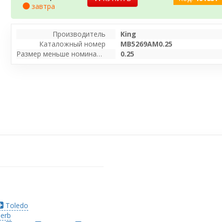
завтра
Производитель
King
Каталожный номер
MB5269AM0.25
Размер меньше номинального [мм]
0.25
Toledo
erb