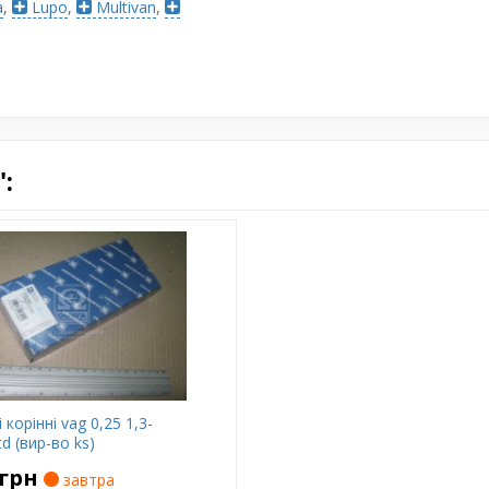
a
,
Lupo
,
Multivan
,
:
корiннi vag 0,25 1,3-
td (вир-во ks)
грн
завтра