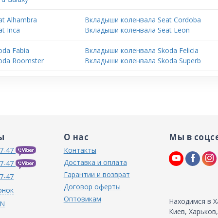
t Alhambra
Вкладыши коленвала Seat Cordoba
t Inca
Вкладыши коленвала Seat Leon
da Fabia
Вкладыши коленвала Skoda Felicia
oda Roomster
Вкладыши коленвала Skoda Superb
ы
О нас
Мы в соцс
7-47
Контакты
Доставка и оплата
7-47
Гарантии и возврат
7-47
Договор оферты
онок
Оптовикам
Находимся в Х
IN
Киев, Харьков