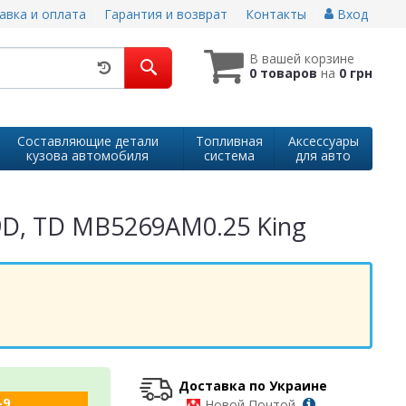
авка и оплата
Гарантия и возврат
Контакты
Вход
В вашей корзине
0 товаров
на
0 грн
Составляющие детали
Топливная
Аксессуары
кузова автомобиля
система
для авто
,9D, TD MB5269AM0.25 King
Доставка по Украине
-9
-
Новой Почтой,