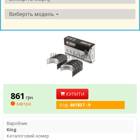
Виберіть модель
861
КУПИТИ
грн.
завтра
Код:
461837 -9
Виробник
King
Каталоговий номер