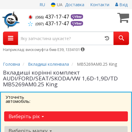
RU
UA
Доставка
Контакти
Вхід
437-17-47
(066)
437-17-47
(097)
Наприклад: вискомуфта бмв Е39, 1334101
Головна
Вкладиші коленвала
MB5269AM0.25 King
Вкладиші корінні комплект
AUDI/FORD/SEAT/SKODA/VW 1,6D-1,9D/TD
MB5269AM0.25 King
Уточніть
автомобіль:
Виберіть рік
Виберіть марку