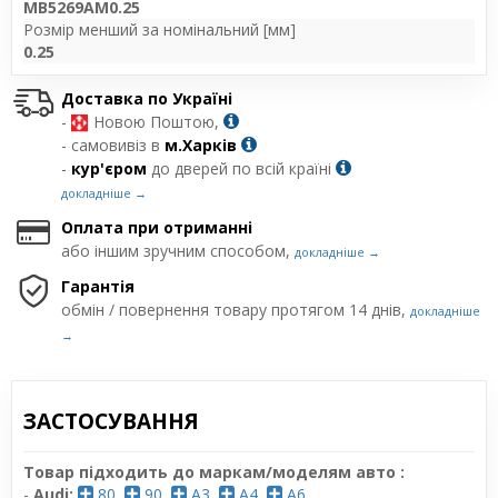
MB5269AM0.25
Розмір менший за номінальний [мм]
0.25
Доставка по Україні
-
Новою Поштою,
- самовивіз в
м.Харків
-
кур'єром
до дверей по всій країні
докладніше →
Оплата при отриманні
або іншим зручним способом,
докладніше →
Гарантія
обмін / повернення товару протягом 14 днів,
докладніше
→
ЗАСТОСУВАННЯ
Товар підходить до маркам/моделям авто :
-
Audi:
80
,
90
,
A3
,
A4
,
A6