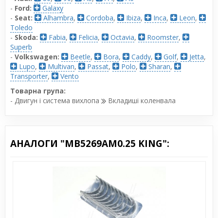
-
Ford:
Galaxy
-
Seat:
Alhambra
,
Cordoba
,
Ibiza
,
Inca
,
Leon
,
Toledo
-
Skoda:
Fabia
,
Felicia
,
Octavia
,
Roomster
,
Superb
-
Volkswagen:
Beetle
,
Bora
,
Caddy
,
Golf
,
Jetta
,
Lupo
,
Multivan
,
Passat
,
Polo
,
Sharan
,
Transporter
,
Vento
Товарна група:
- Двигун і система вихлопа
Вкладиші коленвала
АНАЛОГИ "MB5269AM0.25 KING":