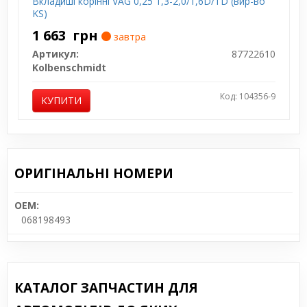
Вкладиші корінні VAG 0,25 1,3-2,0/1,6D/TD (вир-во
KS)
1 663
грн
завтра
Артикул:
87722610
Kolbenschmidt
Код: 104356-9
КУПИТИ
ОРИГІНАЛЬНІ НОМЕРИ
OEM:
068198493
КАТАЛОГ ЗАПЧАСТИН ДЛЯ