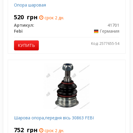
Опора шаровая
520
грн
срок 2 дн.
Артикул:
41701
Febi
Германия
Код: 2577655-54
КУПИТЬ
Шарова опора,передня вісь 30863 FEBI
752
грн
срок 2 дн.