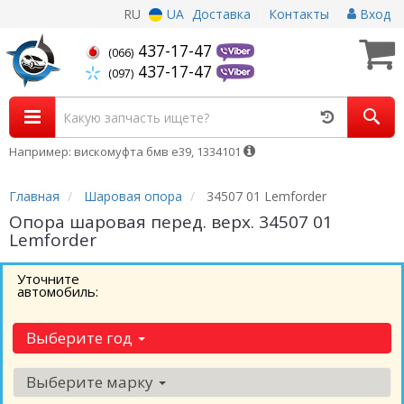
RU
UA
Доставка
Контакты
Вход
437-17-47
(066)
437-17-47
(097)
Например: вискомуфта бмв е39, 1334101
Главная
Шаровая опора
34507 01 Lemforder
Опора шаровая перед. верх. 34507 01
Lemforder
Уточните
автомобиль:
Выберите год
Выберите марку