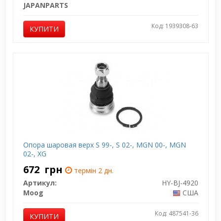
JAPANPARTS
Код: 1939308-63
КУПИТИ
Опора шаровая верх S 99-, S 02-, MGN 00-, MGN
02-, XG
672
грн
термін 2 дн.
Артикул:
HY-BJ-4920
Moog
США
Код: 487541-36
КУПИТИ