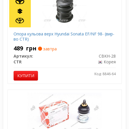
Опора кульова верх Hyundai Sonata EF/NF 98- (вир-
во CTR)
489
грн
завтра
Артикул:
CBKH-28
CTR
Корея
Код: 8846-64
КУПИТИ