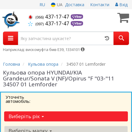
RU
UA
Доставка
Контакти
Вхід
437-17-47
(066)
437-17-47
(097)
Наприклад: вискомуфта бмв Е39, 1334101
Головна
Кульова опора
34507 01 Lemforder
Кульова опора HYUNDAI/KIA
Grandeur/Sonata V (NF)/Opirus "F "03-"11
34507 01 Lemforder
Уточніть
автомобіль:
Виберіть рік
Виберіть марку