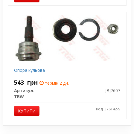
Опора кульова
543
грн
термін 2 дн.
Артикул:
JBJ7607
TRW
Код: 378142-9
КУПИТИ