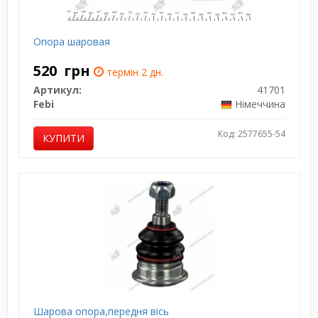
Опора шаровая
520
грн
термін 2 дн.
Артикул:
41701
Febi
Німеччина
Код: 2577655-54
КУПИТИ
Шарова опора,передня вісь