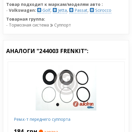
Товар подходит к маркам/моделям авто :
-
Volkswagen:
Golf
,
Jetta
,
Passat
,
Scirocco
Товарная группа:
- Тормозная система
Суппорт
АНАЛОГИ "244003 FRENKIT":
Рем.к-т переднего суппорта
184
грн
завтра