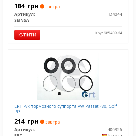
184
грн
завтра
Артикул:
D4044
SEINSA
Код: 985409-64
КУПИТИ
ERT Р/к тормозного суппорта VW Passat -80, Golf
-93
214
грн
завтра
Артикул:
400356
ERT
Іспанія