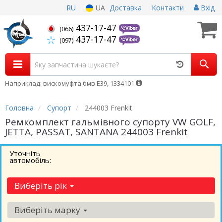
RU
UA
Доставка
Контакти
Вхід
437-17-47
(066)
437-17-47
(097)
Наприклад: вискомуфта бмв Е39, 1334101
Головна
Супорт
244003 Frenkit
Ремкомплект гальмівного супорту VW GOLF,
JETTA, PASSAT, SANTANA 244003 Frenkit
Уточніть
автомобіль:
Виберіть рік
Виберіть марку