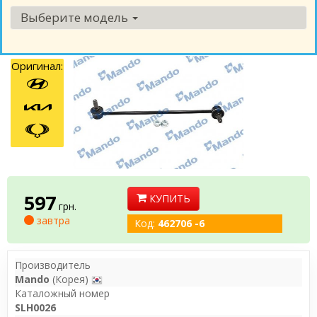
Выберите модель
Оригинал:
597
КУПИТЬ
грн.
завтра
Код:
462706 -6
Производитель
Mando
(Корея)
Каталожный номер
SLH0026