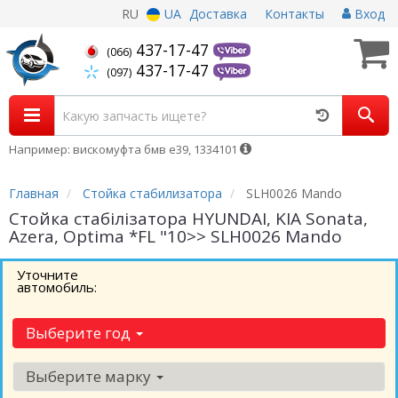
RU
UA
Доставка
Контакты
Вход
437-17-47
(066)
437-17-47
(097)
Например: вискомуфта бмв е39, 1334101
Главная
Стойка стабилизатора
SLH0026 Mando
Стойка стабілізатора HYUNDAI, KIA Sonata,
Azera, Optima *FL "10>> SLH0026 Mando
Уточните
автомобиль:
Выберите год
Выберите марку