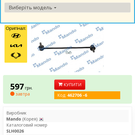
Виберіть модель
Оригінал:
597
КУПИТИ
грн.
завтра
Код:
462706 -6
Виробник
Mando
(Корея)
Каталоговий номер
SLH0026