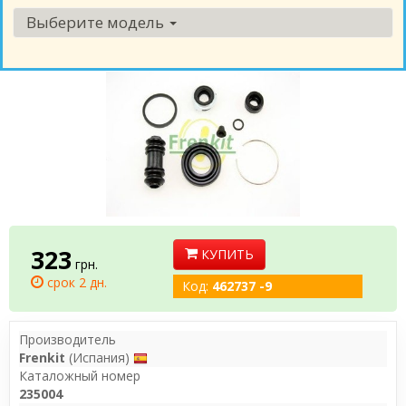
Выберите модель
323
КУПИТЬ
грн.
срок 2 дн.
Код:
462737 -9
Производитель
Frenkit
(Испания)
Каталожный номер
235004