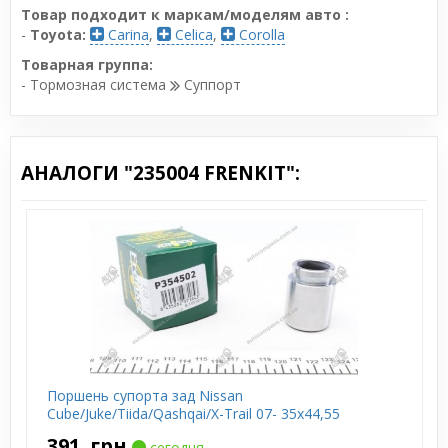
Товар подходит к маркам/моделям авто :
-
Toyota:
Carina
,
Celica
,
Corolla
Товарная группа:
- Тормозная система
Суппорт
АНАЛОГИ "235004 FRENKIT":
Поршень супорта зад Nissan
Cube/Juke/Tiida/Qashqai/X-Trail 07- 35x44,55
391
грн
сегодня