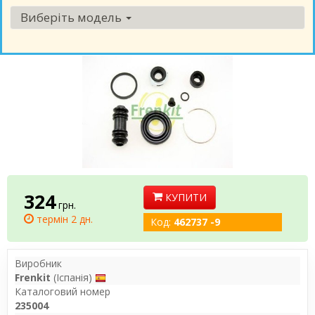
Виберіть модель
324
КУПИТИ
грн.
термін 2 дн.
Код:
462737 -9
Виробник
Frenkit
(Іспанія)
Каталоговий номер
235004