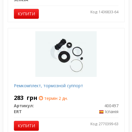
Код: 1436833-64
КУПИТИ
Ремкомплект, тормозной суппорт
283
грн
термін 2 дн.
Артикул:
400497
ERT
Іспанія
Код: 2770399-63
КУПИТИ