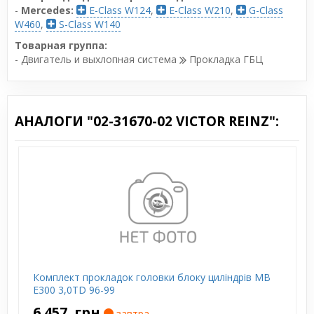
-
Mercedes:
E-Class W124
,
E-Class W210
,
G-Class
W460
,
S-Class W140
Товарная группа:
- Двигатель и выхлопная система
Прокладка ГБЦ
АНАЛОГИ "02-31670-02 VICTOR REINZ":
Комплект прокладок головки блоку циліндрів MB
E300 3,0TD 96-99
6 457
грн
завтра