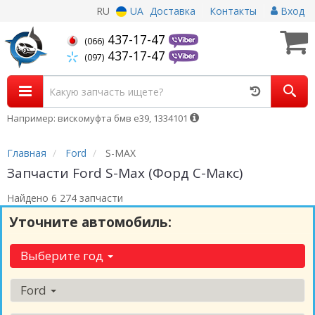
RU
UA
Доставка
Контакты
Вход
437-17-47
(066)
437-17-47
(097)
Например: вискомуфта бмв е39, 1334101
Главная
Ford
S-MAX
Запчасти Ford S-Max (Форд С-Макс)
Найдено 6 274 запчасти
Уточните автомобиль:
Выберите год
Ford