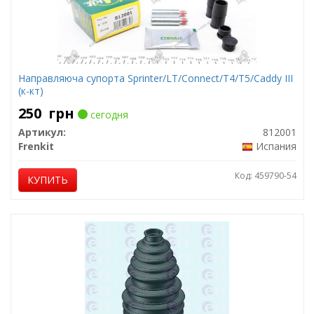
Направляюча супорта Sprinter/LT/Connect/T4/T5/Caddy III
(к-кт)
250
грн
сегодня
Артикул:
812001
Frenkit
Испания
Код: 459790-54
КУПИТЬ