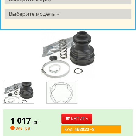
Выберите модель
1 017
КУПИТЬ
грн.
завтра
Код:
462820 -8