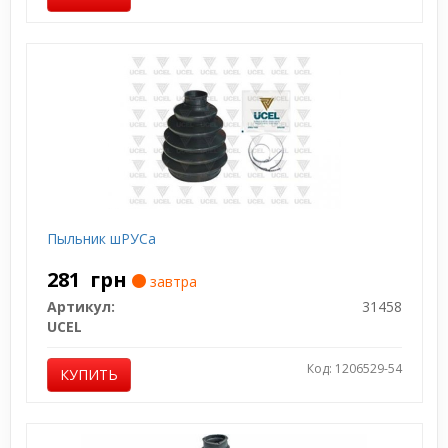
Пыльник шРУСа
281
грн
завтра
Артикул:
31458
UCEL
Код: 1206529-54
КУПИТЬ