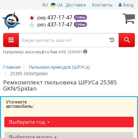
RU
UA
Доставка
Контакты
Вход
437-17-47
(066)
437-17-47
(097)
Например: вискомуфта бмв е39, 1334101
Главная
Пыльники приводов (ШРУСа)
25385 GKN/Spidan
Ремкомплект пильовика ШРУСа 25385
GKN/Spidan
Уточните
автомобиль:
Выберите год
Выберите марку