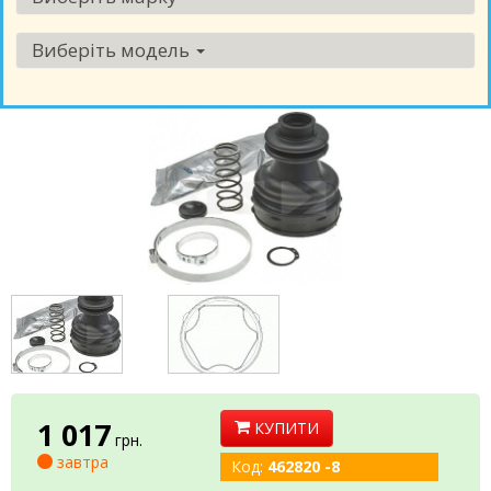
Виберіть модель
1 017
КУПИТИ
грн.
завтра
Код:
462820 -8