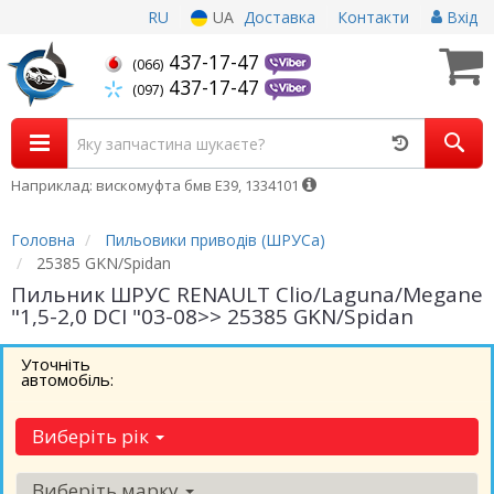
RU
UA
Доставка
Контакти
Вхід
437-17-47
(066)
437-17-47
(097)
Наприклад: вискомуфта бмв Е39, 1334101
Головна
Пильовики приводів (ШРУСа)
25385 GKN/Spidan
Пильник ШРУС RENAULT Clio/Laguna/Megane
"1,5-2,0 DCI "03-08>> 25385 GKN/Spidan
Уточніть
автомобіль:
Виберіть рік
Виберіть марку