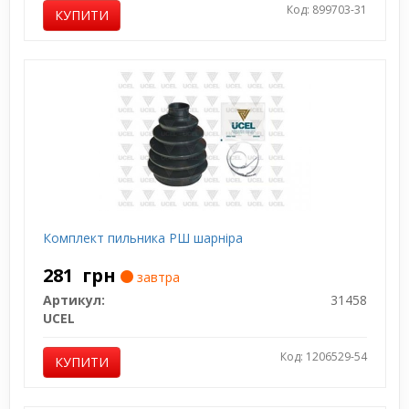
Код: 899703-31
КУПИТИ
Комплект пильника РШ шарніра
281
грн
завтра
Артикул:
31458
UCEL
Код: 1206529-54
КУПИТИ