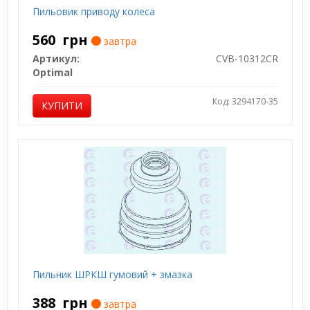
Пильовик приводу колеса
560
грн
завтра
Артикул:
CVB-10312CR
Optimal
Код: 3294170-35
КУПИТИ
Пильник ШРКШ гумовий + змазка
388
грн
завтра