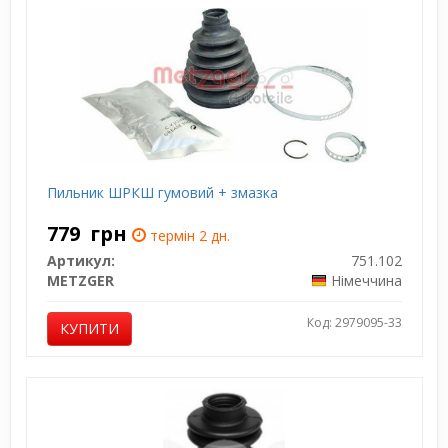
Пильник ШРКШ гумовий + змазка
779
грн
термін 2 дн.
Артикул:
751.102
METZGER
Німеччина
Код: 2979095-33
КУПИТИ