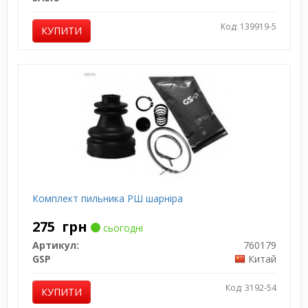
Код: 139919-5
КУПИТИ
Комплект пильника РШ шарніра
275
грн
сьогодні
Артикул:
760179
GSP
Китай
Код: 3192-54
КУПИТИ