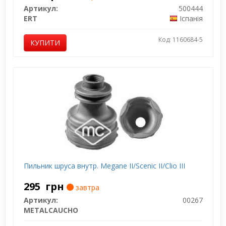
Артикул:
500444
ERT
Іспанія
Код: 1160684-5
КУПИТИ
Пильник шруса внутр. Megane II/Scenic II/Clio III
295
грн
завтра
Артикул:
00267
METALCAUCHO