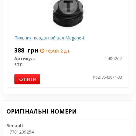
Пильник, карданний вал Megane-II
388
грн
термін 2 дн.
Артикул:
T400267
STC
Код: 3542874-33
КУПИТИ
ОРИГІНАЛЬНІ НОМЕРИ
Renault:
7701209254