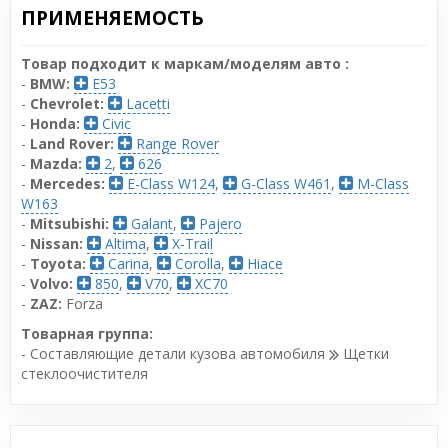
ПРИМЕНЯЕМОСТЬ
Товар подходит к маркам/моделям авто :
-
BMW:
E53
-
Chevrolet:
Lacetti
-
Honda:
Civic
-
Land Rover:
Range Rover
-
Mazda:
2
,
626
-
Mercedes:
E-Class W124
,
G-Class W461
,
M-Class
W163
-
Mitsubishi:
Galant
,
Pajero
-
Nissan:
Altima
,
X-Trail
-
Toyota:
Carina
,
Corolla
,
Hiace
-
Volvo:
850
,
V70
,
XC70
-
ZAZ:
Forza
Товарная группа:
- Составляющие детали кузова автомобиля
Щетки
стеклоочистителя