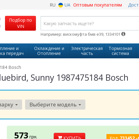
RU
UA
Оптовым покупателям
Дост
Подбор по
VIN
Например: вискомуфта бмв е39, 1334101
пление и
Охлаждение и
Электрическая
Тормозная
ка передач
Отопление
часть
система
184 Bosch
uebird, Sunny 1987475184 Bosch
марку
Выберите модель
573
грн.
КУПИТЬ
Код:
733452 -