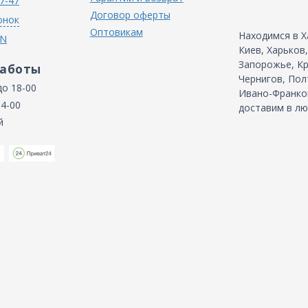
7-47
Договор оферты
онок
Оптовикам
Находимся в Х
IN
Киев, Харьков
Запорожье, Кр
работы
Чернигов, Пол
до 18-00
Ивано-Франков
14-00
доставим в лю
й