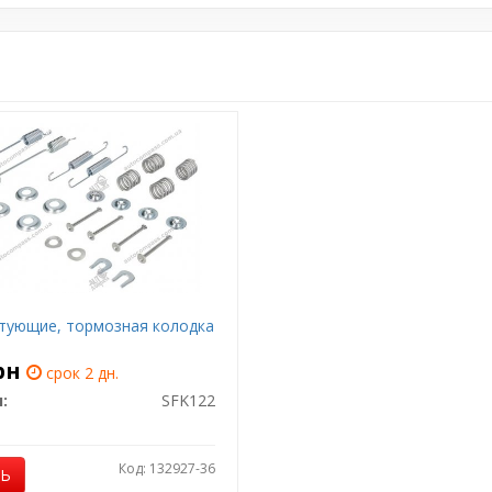
тующие, тормозная колодка
рн
срок 2 дн.
:
SFK122
Код: 132927-36
ТЬ