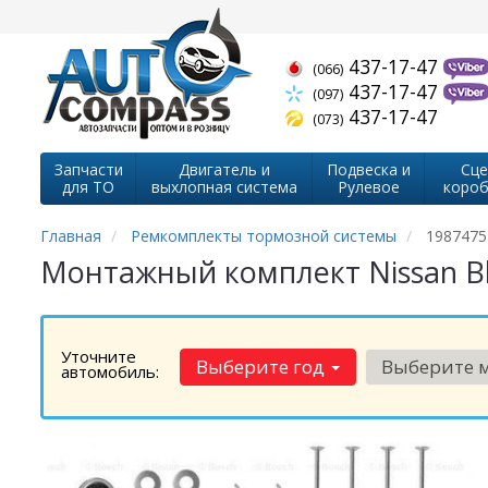
437-17-47
(066)
437-17-47
(097)
437-17-47
(073)
Запчасти
Двигатель и
Подвеска и
Сце
для ТО
выхлопная система
Рулевое
короб
Главная
Ремкомплекты тормозной системы
1987475
Монтажный комплект Nissan Bl
Уточните
Выберите год
Выберите 
автомобиль: