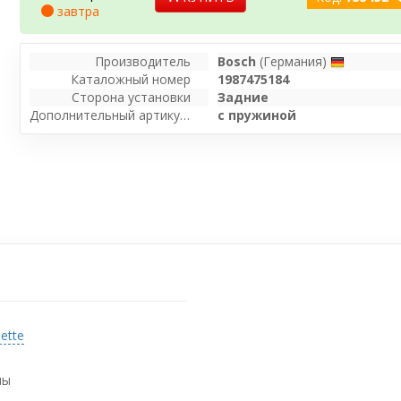
завтра
Производитель
Bosch
(Германия)
Каталожный номер
1987475184
Сторона установки
Задние
Дополнительный артикул / Дополнительная информация
с пружиной
ette
мы