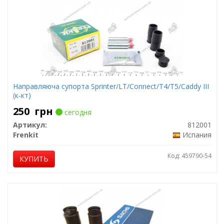
Направляюча супорта Sprinter/LT/Connect/T4/T5/Caddy III
(к-кт)
250
грн
сегодня
Артикул:
812001
Frenkit
Испания
Код: 459790-54
КУПИТЬ