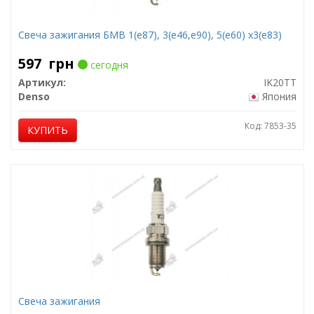
Свеча зажигания БМВ 1(е87), 3(е46,е90), 5(е60) х3(е83)
597
грн
сегодня
Артикул:
IK20TT
Denso
Япония
Код: 7853-35
КУПИТЬ
Свеча зажигания