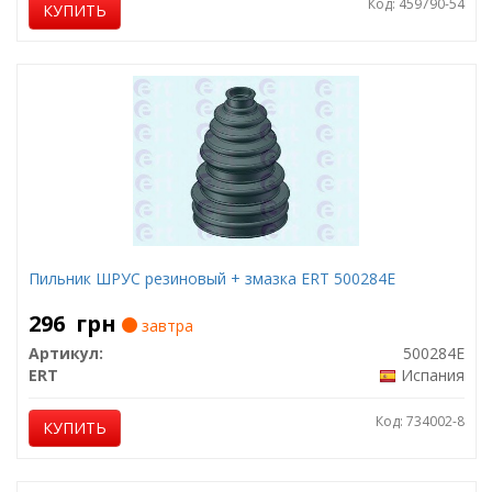
Код: 459790-54
КУПИТЬ
Пильник ШРУС резиновый + змазка ERT 500284E
296
грн
завтра
Артикул:
500284E
ERT
Испания
Код: 734002-8
КУПИТЬ