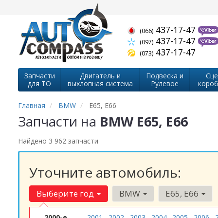
437-17-47
(066)
437-17-47
(097)
437-17-47
(073)
Запчасти
Двигатель и
Подвеска и
Сце
для ТО
выхлопная система
Рулевое
короб
Главная
BMW
E65, E66
Запчасти на
BMW E65, E66
Найдено 3 962 запчасти
Уточните автомобиль:
Выберите год
BMW
E65, E66
2000-е
2001
2002
2003
2004
2005
2006