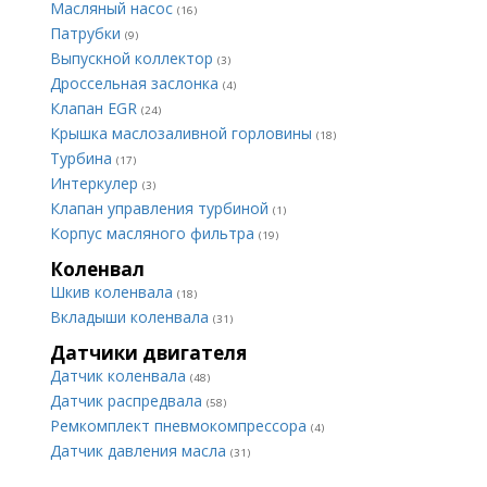
Масляный насос
(16)
Патрубки
(9)
Выпускной коллектор
(3)
Дроссельная заслонка
(4)
Клапан EGR
(24)
Крышка маслозаливной горловины
(18)
Турбина
(17)
Интеркулер
(3)
Клапан управления турбиной
(1)
Корпус масляного фильтра
(19)
Коленвал
Шкив коленвала
(18)
Вкладыши коленвала
(31)
Датчики двигателя
Датчик коленвала
(48)
Датчик распредвала
(58)
Ремкомплект пневмокомпрессора
(4)
Датчик давления масла
(31)