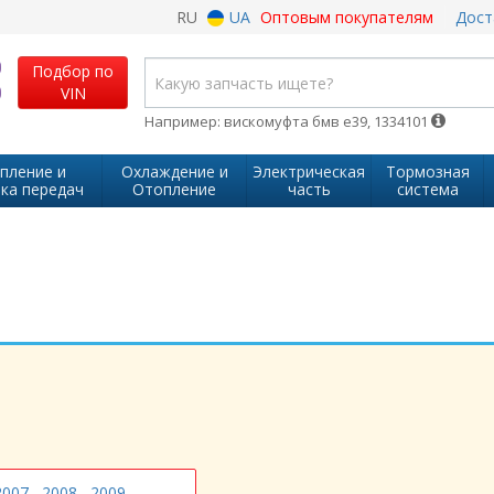
RU
UA
Оптовым покупателям
Дост
Подбор по
VIN
Например: вискомуфта бмв е39, 1334101
пление и
Охлаждение и
Электрическая
Тормозная
ка передач
Отопление
часть
система
2007
2008
2009