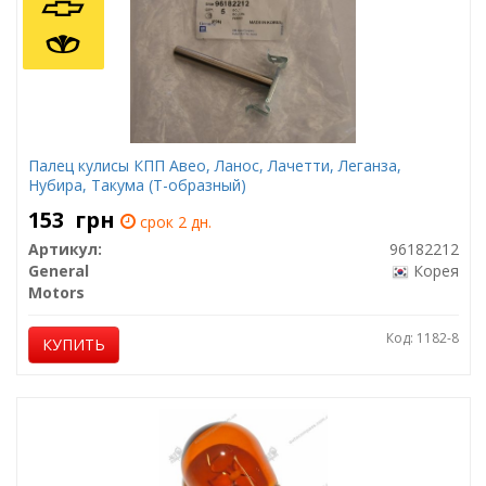
Палец кулисы КПП Авео, Ланос, Лачетти, Леганза,
Нубира, Такума (T-образный)
153
грн
срок 2 дн.
Артикул:
96182212
General
Корея
Motors
Код: 1182-8
КУПИТЬ