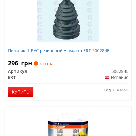
Пильник ШРУС резиновый + змазка ERT 500284E
296
грн
завтра
Артикул:
500284E
ERT
Испания
Код: 734002-8
КУПИТЬ