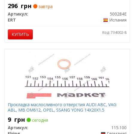
296
грн
завтра
Артикул:
500284E
ERT
Испания
Код: 734002-8
КУПИТЬ
Прокладка маслосливного отверстия AUDI ABC, VAG
ABL, MB OM612, OPEL, SSANG YONG 14X20X1.5
9
грн
сегодня
Артикул:
115.100
Elring
Германия