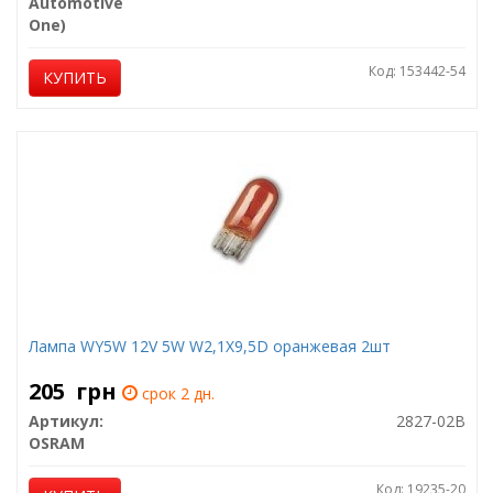
Automotive
One)
Код: 153442-54
КУПИТЬ
Лампа WY5W 12V 5W W2,1X9,5D оранжевая 2шт
205
грн
срок 2 дн.
Артикул:
2827-02B
OSRAM
Код: 19235-20