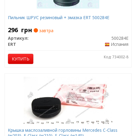
Пильник ШРУС резиновый + змазка ERT 500284E
296
грн
завтра
Артикул:
500284E
ERT
Испания
Код: 734002-8
КУПИТЬ
Крышка маслозаливной горловины Mercedes C-Class
(w203), E-Class (w210), S-Class (w140)