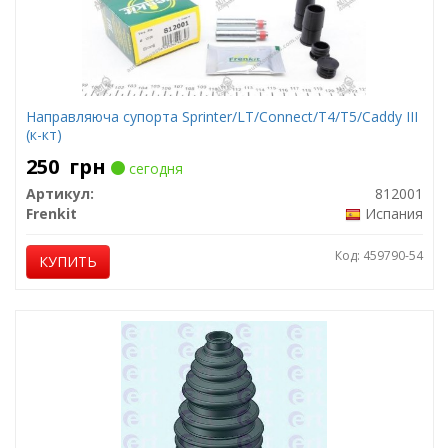
Направляюча супорта Sprinter/LT/Connect/T4/T5/Caddy III
(к-кт)
250
грн
сегодня
Артикул:
812001
Frenkit
Испания
Код: 459790-54
КУПИТЬ