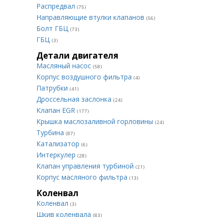
Распредвал
(75)
Направляющие втулки клапанов
(56)
Болт ГБЦ
(73)
ГБЦ
(3)
Детали двигателя
Масляный насос
(58)
Корпус воздушного фильтра
(4)
Патрубки
(41)
Дроссельная заслонка
(24)
Клапан EGR
(177)
Крышка маслозаливной горловины
(24)
Турбина
(87)
Катализатор
(6)
Интеркулер
(28)
Клапан управления турбиной
(21)
Корпус масляного фильтра
(13)
Коленвал
Коленвал
(3)
Шкив коленвала
(83)