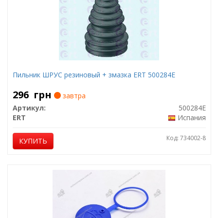
Пильник ШРУС резиновый + змазка ERT 500284E
296
грн
завтра
Артикул:
500284E
ERT
Испания
Код: 734002-8
КУПИТЬ