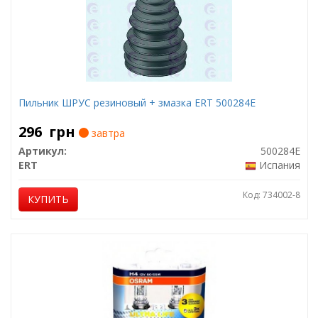
Пильник ШРУС резиновый + змазка ERT 500284E
296
грн
завтра
Артикул:
500284E
ERT
Испания
Код: 734002-8
КУПИТЬ