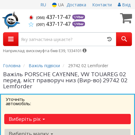
RU
UA
Доставка
Контакти
Вхід
437-17-47
(066)
437-17-47
(097)
Наприклад: вискомуфта бмв Е39, 1334101
Головна
Важіль підвіски
29742 02 Lemforder
Важіль PORSCHE CAYENNE, VW TOUAREG 02
перед. міст праворуч низ (Вир-во) 29742 02
Lemforder
Уточніть
автомобіль:
Виберіть рік
Виберіть марку