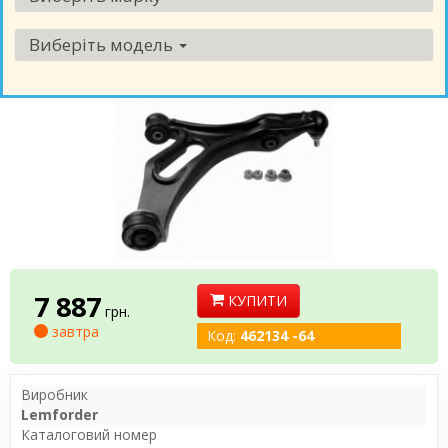
Виберіть модель
7 887
КУПИТИ
грн.
завтра
Код:
462134 -64
Виробник
Lemforder
Каталоговий номер