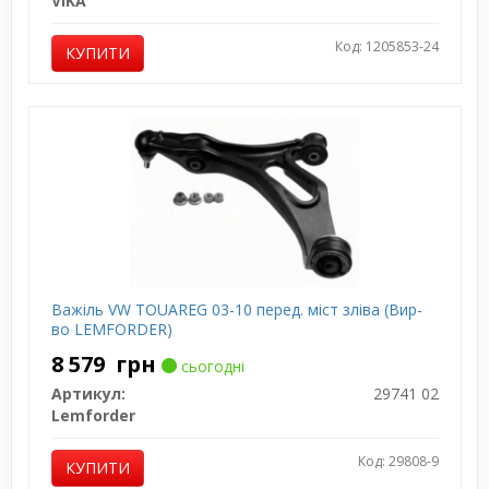
VIKA
Код: 1205853-24
КУПИТИ
Важіль VW TOUAREG 03-10 перед. міст зліва (Вир-
во LEMFORDER)
8 579
грн
сьогодні
Артикул:
29741 02
Lemforder
Код: 29808-9
КУПИТИ