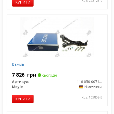
Код: 222125-9
КУПИТИ
Важіль
7 826
грн
сьогодні
Артикул:
116 050 0071/S
Meyle
Німеччина
Код: 165853-5
КУПИТИ