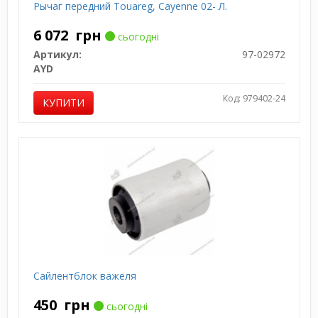
Рычаг передний Touareg, Cayenne 02- Л.
6 072
грн
сьогодні
Артикул:
97-02972
AYD
Код: 979402-24
КУПИТИ
Сайлентблок важеля
450
грн
сьогодні