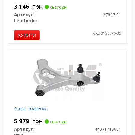
3 146
грн
сьогодні
Артикул:
37927 01
Lemforder
Код: 3198676-35
КУПИТИ
Рычаг подвески,
5 979
грн
сьогодні
Артикул:
44071716601