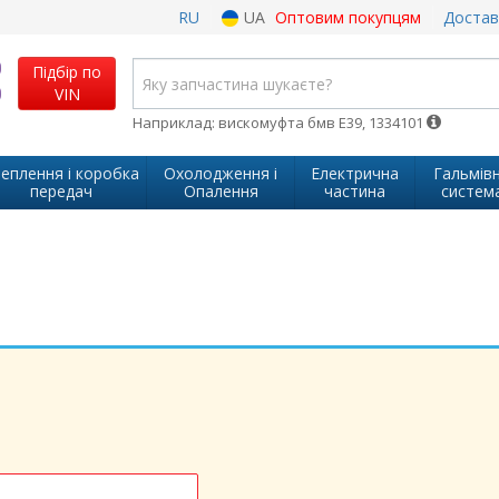
RU
UA
Оптовим покупцям
Достав
Підбір по
VIN
Наприклад: вискомуфта бмв Е39, 1334101
еплення і коробка
Охолодження і
Електрична
Гальмів
передач
Опалення
частина
систем