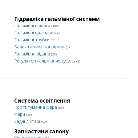
Гідравліка гальмівної системи
Гальмівні шланги
(106)
Гальмівні циліндри
(66)
Гальмівні трубки
(10)
Бачок гальмівної рідини
(1)
Гальмівна рідина
(39)
Регулятор гальмівних зусиль
(3)
Система освітлення
Протитуманна фара
(89)
Фари
(38)
Задні ліхтарі
(52)
Запчастини салону
Склопід'емник