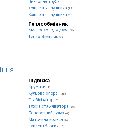
Вихлопна труба
(5)
Кріплення глушника
(32)
Кріплення глушника
(17)
Теплообмінник
Маслоохолоджувач
(46)
Теплообмінник
(2)
ління
Підвіска
Пружини
(113)
Кульова опора
(138)
Стабілізатор
(4)
Тяжка стабілізатора
(88)
Поворотний кулак
(6)
Маточина колеса
(44)
Сайлентблоки
(110)