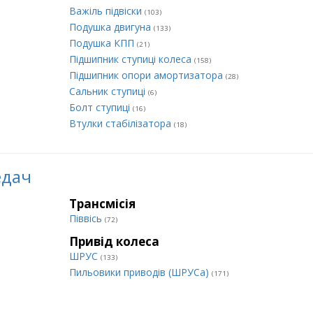
Важіль підвіски
(103)
Подушка двигуна
(133)
Подушка КПП
(21)
Підшипник ступиці колеса
(158)
Підшипник опори амортизатора
(28)
Сальник ступиці
(6)
Болт ступиці
(16)
Втулки стабілізатора
(18)
едач
Трансмісія
Піввісь
(72)
Привід колеса
ШРУС
(133)
Пильовики приводів (ШРУСа)
(171)