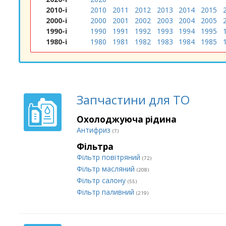
2010-і
2010
2011
2012
2013
2014
2015
2000-і
2000
2001
2002
2003
2004
2005
1990-і
1990
1991
1992
1993
1994
1995
1980-і
1980
1981
1982
1983
1984
1985
Запчастини для ТО
Охолоджуюча рідина
Антифриз
(7)
Фільтра
Фільтр повітряний
(72)
Фільтр масляний
(208)
Фільтр салону
(55)
Фільтр паливний
(219)