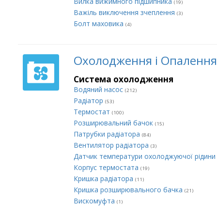
Вилка вижимного підшипника
(19)
Важіль виключення зчеплення
(3)
Болт маховика
(4)
Охолодження і Опалення
Система охолодження
Водяний насос
(212)
Радіатор
(53)
Термостат
(100)
Розширювальний бачок
(15)
Патрубки радіатора
(84)
Вентилятор радіатора
(3)
Датчик температури охолоджуючої рідин
Корпус термостата
(19)
Кришка радіатора
(11)
Кришка розширювального бачка
(21)
Вискомуфта
(1)