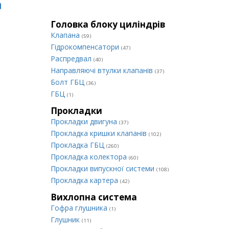
а
Головка блоку циліндрів
Клапана
(59)
Гідрокомпенсатори
(47)
Распредвал
(40)
Направляючі втулки клапанів
(37)
Болт ГБЦ
(36)
ГБЦ
(1)
Прокладки
Прокладки двигуна
(37)
Прокладка кришки клапанів
(102)
Прокладка ГБЦ
(260)
Прокладка колектора
(60)
Прокладки випускної системи
(108)
Прокладка картера
(42)
Вихлопна система
Гофра глушника
(1)
Глушник
(11)