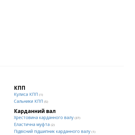
КПП
Кулиса КПП
(1)
Сальники КПП
(5)
Карданний вал
Хрестовина карданного валу
(37)
Еластична муфта
(2)
Підвісний підшипник карданного валу
(1)