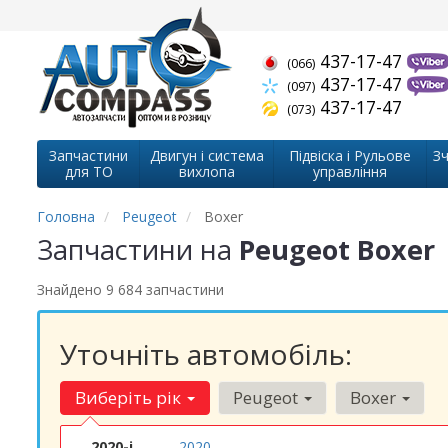
437-17-47
(066)
437-17-47
(097)
437-17-47
(073)
Запчастини
Двигун і система
Підвіска і Рульове
Зч
для ТО
вихлопа
управління
Головна
Peugeot
Boxer
Запчастини на
Peugeot Boxer
Знайдено 9 684 запчастини
Уточніть автомобіль:
Виберіть рік
Peugeot
Boxer
2020-і
2020