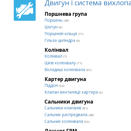
Двигун і система вихлоп
Поршнева група
Поршень
(49)
Шатун
(9)
Поршневі кільця
(77)
Гільза циліндра
(9)
Колінвал
Колінвал
(7)
Шків коленвалу
(71)
Вкладиші коленвала
(97)
Картер двигуна
Піддон
(54)
Клапан вентиляції картера
(6)
Сальники двигуна
Сальники клапанів
(81)
Сальник распредвала
(48)
Сальник коленвала
(92)
Ланцюг ГРМ