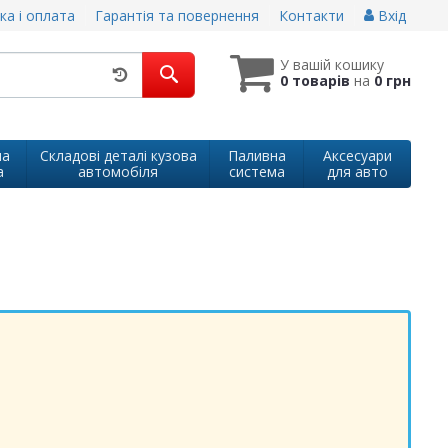
ка і оплата
Гарантія та повернення
Контакти
Вхід
У вашій кошику
0 товарів
на
0 грн
на
Складові деталі кузова
Паливна
Аксесуари
а
автомобіля
система
для авто