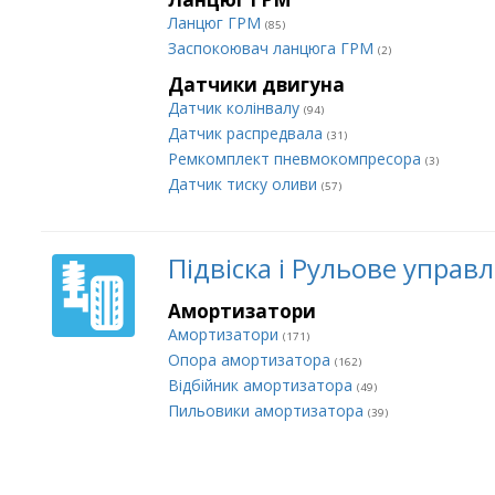
Ланцюг ГРМ
(85)
Заспокоювач ланцюга ГРМ
(2)
Датчики двигуна
Датчик колінвалу
(94)
Датчик распредвала
(31)
Ремкомплект пневмокомпресора
(3)
Датчик тиску оливи
(57)
Підвіска і Рульове управ
Амортизатори
Амортизатори
(171)
Опора амортизатора
(162)
Відбійник амортизатора
(49)
Пильовики амортизатора
(39)