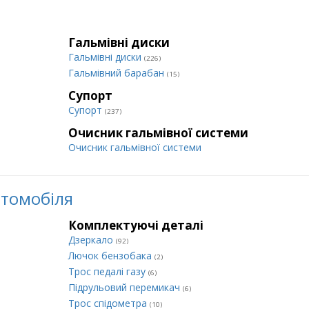
Гальмівні диски
Гальмівні диски
(226)
Гальмівний барабан
(15)
Супорт
Супорт
(237)
Очисник гальмівної системи
Очисник гальмівної системи
втомобіля
Комплектуючі деталі
Дзеркало
(92)
Лючок бензобака
(2)
Трос педалі газу
(6)
Підрульовий перемикач
(6)
Трос спідометра
(10)