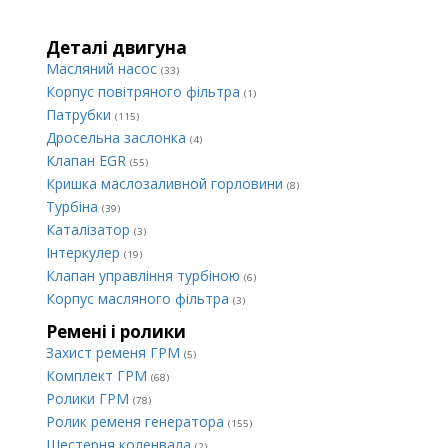
Деталі двигуна
Масляний насос
(33)
Корпус повітряного фільтра
(1)
Патрубки
(115)
Дросельна заслонка
(4)
Клапан EGR
(55)
Кришка маслозаливной горловини
(8)
Турбіна
(39)
Каталізатор
(3)
Інтеркулер
(19)
Клапан управління турбіною
(6)
Корпус масляного фільтра
(3)
Ремені і ролики
Захист ременя ГРМ
(5)
Комплект ГРМ
(68)
Ролики ГРМ
(78)
Ролик ременя генератора
(155)
Шестерня коленвала
(2)