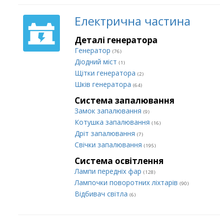
Електрична частина
Деталі генератора
Генератор
(76)
Діодний міст
(1)
Щітки генератора
(2)
Шків генератора
(64)
Система запалювання
Замок запалювання
(9)
Котушка запалювання
(16)
Дріт запалювання
(7)
Свічки запалювання
(195)
Система освітлення
Лампи передніх фар
(128)
Лампочки поворотних ліхтарів
(90)
Відбивач світла
(6)