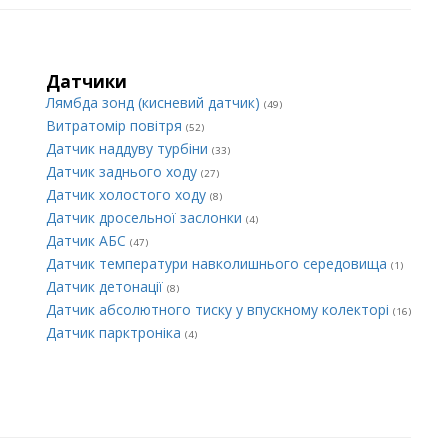
Датчики
Лямбда зонд (кисневий датчик)
(49)
Витратомір повітря
(52)
Датчик наддуву турбіни
(33)
Датчик заднього ходу
(27)
Датчик холостого ходу
(8)
Датчик дросельної заслонки
(4)
Датчик АБС
(47)
Датчик температури навколишнього середовища
(1)
Датчик детонації
(8)
Датчик абсолютного тиску у впускному колекторі
(16)
Датчик парктроніка
(4)