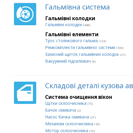
Гальмівна система
Гальмівні колодки
Гальмівні колодки
(448)
Гальмівні елементи
Трос стоянкового гальма
(123)
Ремкомплекти гальмівної системи
(100)
Захисний щиток гальмівних колодок
(21)
Вакуумний підсилювач
(9)
Складові деталі кузова а
Система очищення вікон
Щітки склоочисника
(75)
Бачок омивача
(2)
Насос бачка омивача
(27)
Механізм склоочисника
(18)
Мотор склоочисника
(10)