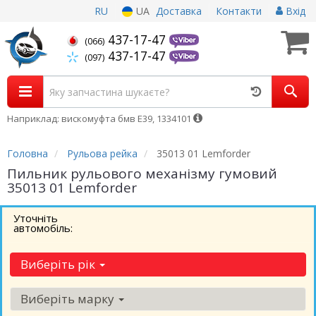
RU
UA
Доставка
Контакти
Вхід
437-17-47
(066)
437-17-47
(097)
Наприклад: вискомуфта бмв Е39, 1334101
Головна
Рульова рейка
35013 01 Lemforder
Пильник рульового механізму гумовий
35013 01 Lemforder
Уточніть
автомобіль:
Виберіть рік
Виберіть марку