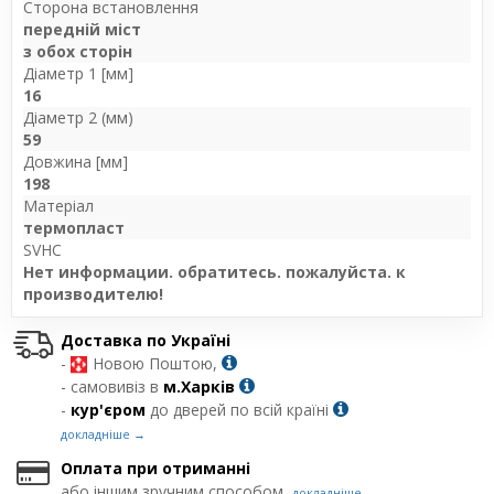
Сторона встановлення
передній міст
з обох сторін
Діаметр 1 [мм]
16
Діаметр 2 (мм)
59
Довжина [мм]
198
Матеріал
термопласт
SVHC
Нет информации. обратитесь. пожалуйста. к
производителю!
Доставка по Україні
-
Новою Поштою,
- самовивіз в
м.Харків
-
кур'єром
до дверей по всій країні
докладніше →
Оплата при отриманні
або іншим зручним способом,
докладніше →