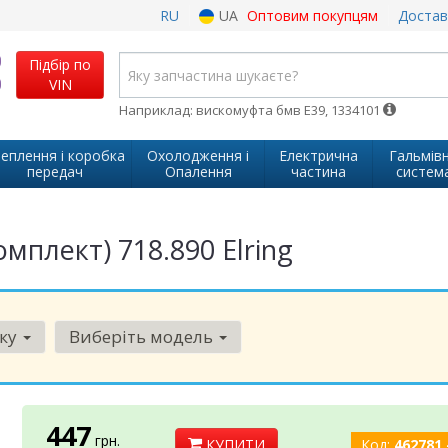
RU
UA
Оптовим покупцям
Достав
Підбір по
VIN
Наприклад: вискомуфта бмв Е39, 1334101
еплення і коробка
Охолодження і
Електрична
Гальмів
передач
Опалення
частина
систем
мплект) 718.890 Elring
рку
Виберіть модель
447
грн.
КУПИТИ
Код:
462781 