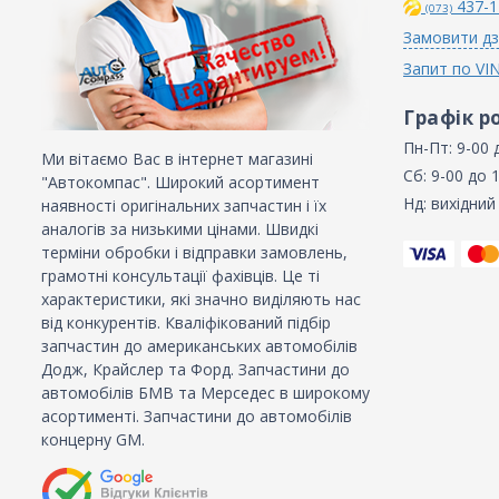
437-1
(073)
Замовити дз
Запит по VI
Графік р
Пн-Пт: 9-00 
Ми вітаємо Вас в інтернет магазині
Сб: 9-00 до 
"Автокомпас". Широкий асортимент
Нд: вихідний
наявності оригінальних запчастин і їх
аналогів за низькими цінами. Швидкі
терміни обробки і відправки замовлень,
грамотні консультації фахівців. Це ті
характеристики, які значно виділяють нас
від конкурентів. Кваліфікований підбір
запчастин до американських автомобілів
Додж, Крайслер та Форд. Запчастини до
автомобілів БМВ та Мерседес в широкому
асортименті. Запчастини до автомобілів
концерну GM.