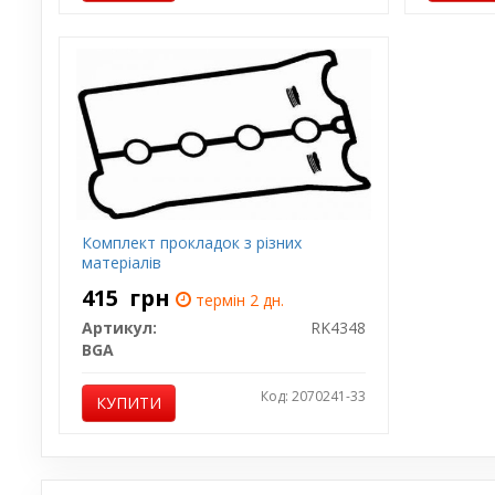
Комплект прокладок з різних
матеріалів
415
грн
термін 2 дн.
Артикул:
RK4348
BGA
Код: 2070241-33
КУПИТИ