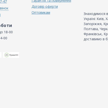
Гарантія та повернення
7-47
Договір оферти
вінок
Оптовикам
Знаходимося в
N
Україні: Київ,
Запоріжжя, Кри
оботи
Полтава, Черка
до 18-00
Франківськ, Кр
14-00
доставимо в б