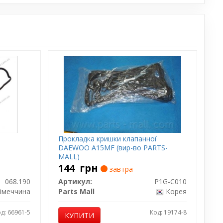
Прокладка кришки клапанної
DAEWOO A15MF (вир-во PARTS-
MALL)
144
грн
завтра
068.190
Артикул:
P1G-C010
імеччина
Parts Mall
Корея
д: 66961-5
Код: 19174-8
КУПИТИ