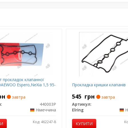
т прокладок клапанної
AEWOO Espero,NeXia 1,5 95-
Прокладка кришки клапанів
рн
545
грн
завтра
завтра
:
440003P
Артикул:
Німеччина
Elring
Н
Код: 462247-8
Ко
ТИ
КУПИТИ