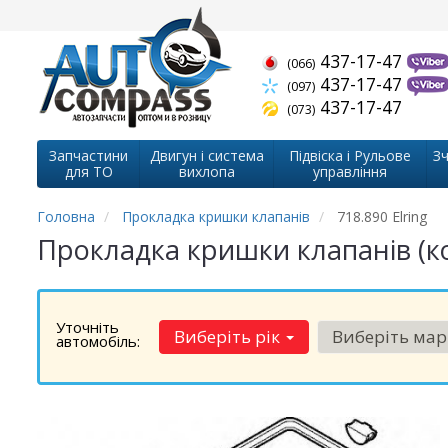
437-17-47
(066)
437-17-47
(097)
437-17-47
(073)
Запчастини
Двигун і система
Підвіска і Рульове
Зч
для ТО
вихлопа
управління
Головна
Прокладка кришки клапанів
718.890 Elring
Прокладка кришки клапанів (ко
Уточніть
Виберіть рік
Виберіть ма
автомобіль: