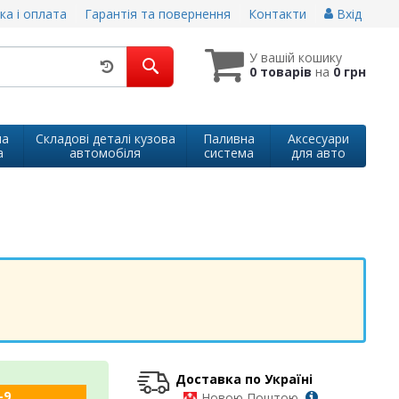
ка і оплата
Гарантія та повернення
Контакти
Вхід
У вашій кошику
0 товарів
на
0 грн
на
Складові деталі кузова
Паливна
Аксесуари
а
автомобіля
система
для авто
Доставка по Україні
-9
-
Новою Поштою,