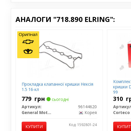
АНАЛОГИ "718.890 ELRING":
Оригінал
Комплек
Прокладка клапанної кришки Нексія
кришки D
1.5 16-кл
99
779
грн
310
г
сьогодні
Артикул:
96144620
Артикул
General Motors
Корея
Corteco
Код: 1592801-24
КУПИТИ
КУПИ