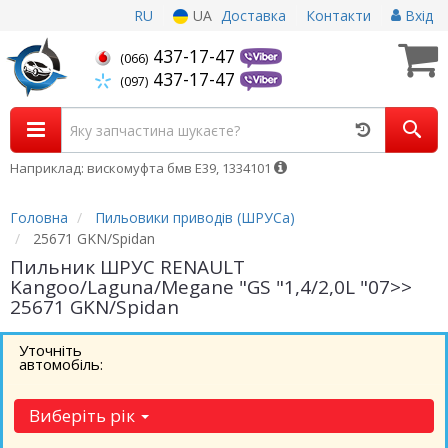
RU
UA
Доставка
Контакти
Вхід
437-17-47
(066)
437-17-47
(097)
Наприклад: вискомуфта бмв Е39, 1334101
Головна
Пильовики приводів (ШРУСа)
25671 GKN/Spidan
Пильник ШРУС RENAULT
Kangoo/Laguna/Megane "GS "1,4/2,0L "07>>
25671 GKN/Spidan
Уточніть
автомобіль:
Виберіть рік