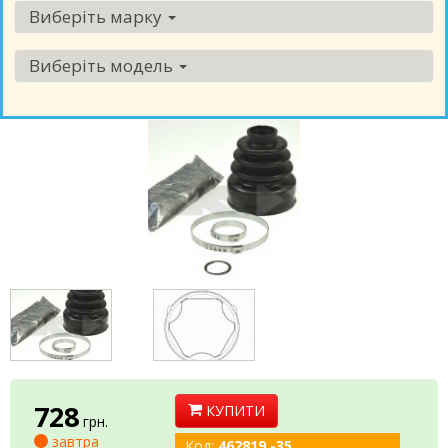
Виберіть марку
Виберіть модель
728
КУПИТИ
грн.
завтра
Код:
462819 -35