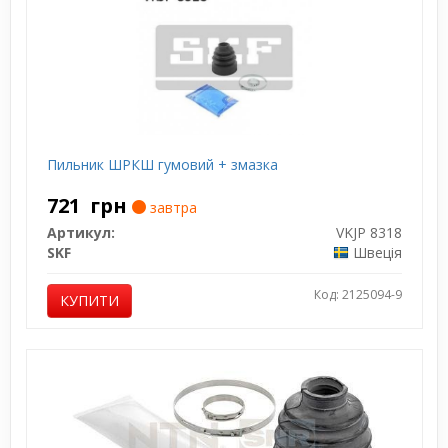
Пильник ШРКШ гумовий + змазка
721
грн
завтра
Артикул:
VKJP 8318
SKF
Швеція
Код: 2125094-9
КУПИТИ