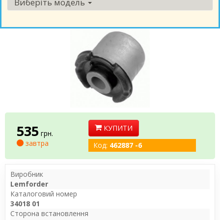
Виберіть модель
535
КУПИТИ
грн.
завтра
Код:
462887 -6
Виробник
Lemforder
Каталоговий номер
34018 01
Сторона встановлення