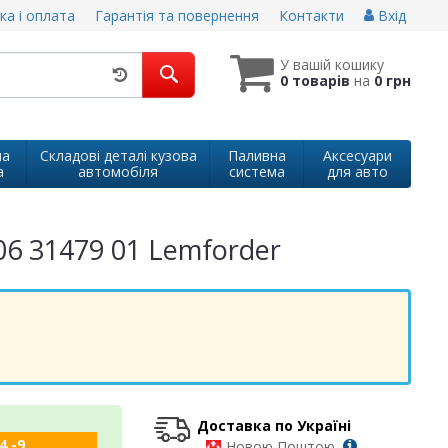
ка і оплата
Гарантія та повернення
Контакти
Вхід
У вашій кошику
0 товарів
на
0 грн
на
Складові деталі кузова
Паливна
Аксесуари
а
автомобіля
система
для авто
06 31479 01 Lemforder
Доставка по Україні
4 -9
-
Новою Поштою,