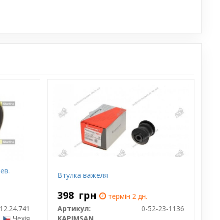
ев.
Втулка важеля
398
грн
термін 2 дн.
12.24.741
Артикул:
0-52-23-1136
Чехія
KAPIMSAN