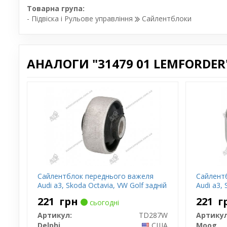
Товарна група:
- Підвіска і Рульове управління
Сайлентблоки
АНАЛОГИ "31479 01 LEMFORDER"
Сайлентблок переднього важеля
Сайлент
Audi a3, Skoda Octavia, VW Golf задній
Audi a3, 
221
грн
221
г
сьогодні
Артикул:
TD287W
Артикул
Delphi
США
Moog