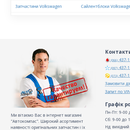
Запчастини Volkswagen
Сайлентблоки Volkswage
Контакт
437-1
(066)
437-1
(097)
437-1
(073)
Замовити дз
Запит по VI
Графік р
Пн-Пт: 9-00 
Ми вітаємо Вас в інтернет магазині
Сб: 9-00 до 
"Автокомпас". Широкий асортимент
Нд: вихідний
наявності оригінальних запчастин і їх