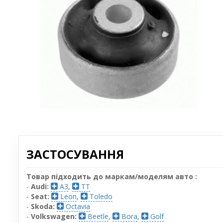
ЗАСТОСУВАННЯ
Товар підходить до маркам/моделям авто :
-
Audi:
A3
,
TT
-
Seat:
Leon
,
Toledo
-
Skoda:
Octavia
-
Volkswagen:
Beetle
,
Bora
,
Golf