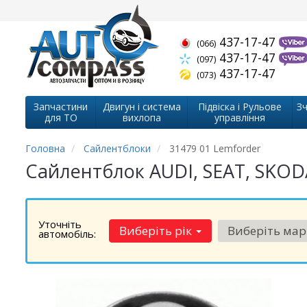
437-17-47
(066)
437-17-47
(097)
437-17-47
(073)
Запчастини
Двигун і система
Підвіска і Рульове
Зч
для ТО
вихлопа
управління
Головна
Сайлентблоки
31479 01 Lemforder
Сайлентблок AUDI, SEAT, SKODA,
Уточніть
Виберіть рік
Виберіть ма
автомобіль: