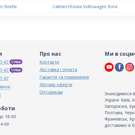
n Beetle
Сайлентблоки Volkswagen Bora
и
Про нас
Ми в соцм
7-47
Контакти
Доставка і оплата
7-47
Гарантія та повернення
7-47
Договір оферти
вінок
Оптовикам
Знаходимося в
N
Україні: Київ,
Запоріжжя, Кри
оботи
Полтава, Черка
до 18-00
Франківськ, Кр
14-00
доставимо в б