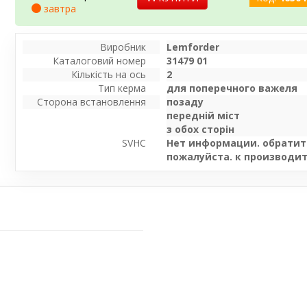
завтра
Виробник
Lemforder
Каталоговий номер
31479 01
Кількість на ось
2
Тип керма
для поперечного важеля
Сторона встановлення
позаду
передній міст
з обох сторін
SVHC
Нет информации. обратит
пожалуйста. к производи