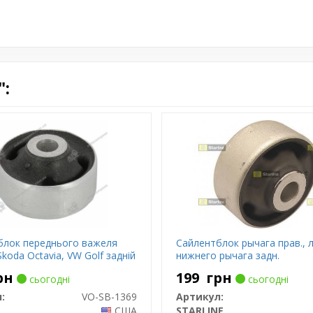
:
блок переднього важеля
Сайлентблок рычага прав., л
Skoda Octavia, VW Golf задній
нижнего рычага задн.
рн
199
грн
сьогодні
сьогодні
:
VO-SB-1369
Артикул:
США
STARLINE