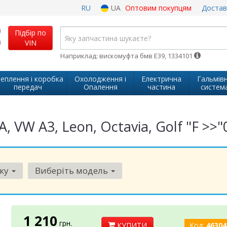
RU
UA
Оптовим покупцям
Достав
Підбір по
VIN
Наприклад: вискомуфта бмв Е39, 1334101
еплення і коробка
Охолодження і
Електрична
Гальмів
передач
Опалення
частина
систем
 VW A3, Leon, Octavia, Golf "F >>"
рку
Виберіть модель
1 210
грн.
КУПИТИ
Код:
46304