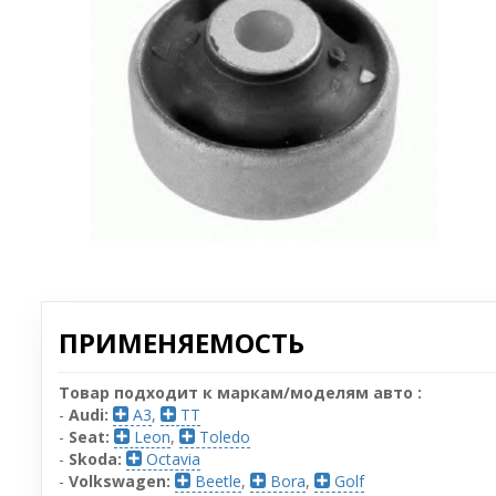
ПРИМЕНЯЕМОСТЬ
Товар подходит к маркам/моделям авто :
-
Audi:
A3
,
TT
-
Seat:
Leon
,
Toledo
-
Skoda:
Octavia
-
Volkswagen:
Beetle
,
Bora
,
Golf