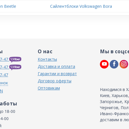
n Beetle
Сайлентблоки Volkswagen Bora
ы
О нас
Мы в соцс
7-47
Контакты
Доставка и оплата
7-47
Гарантии и возврат
7-47
Договор оферты
онок
Оптовикам
Находимся в Х
IN
Киев, Харьков
Запорожье, Кр
работы
Чернигов, Пол
до 18-00
Ивано-Франков
14-00
доставим в лю
й