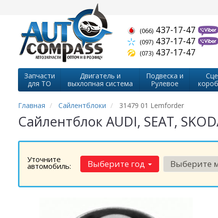
437-17-47
(066)
437-17-47
(097)
437-17-47
(073)
Запчасти
Двигатель и
Подвеска и
Сце
для ТО
выхлопная система
Рулевое
короб
Главная
Сайлентблоки
31479 01 Lemforder
Сайлентблок AUDI, SEAT, SKODA,
Уточните
Выберите год
Выберите 
автомобиль: