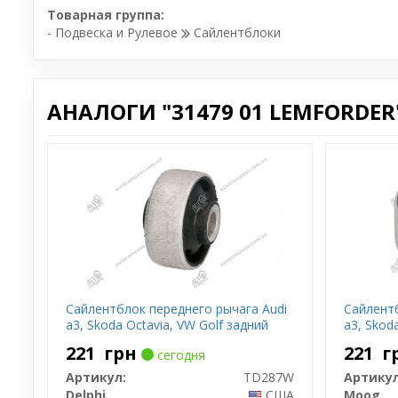
Товарная группа:
- Подвеска и Рулевое
Сайлентблоки
АНАЛОГИ "31479 01 LEMFORDER"
Сайлентблок переднего рычага Audi
Сайлентб
a3, Skoda Octavia, VW Golf задний
a3, Skod
221
грн
221
г
сегодня
Артикул:
TD287W
Артикул
Delphi
США
Moog