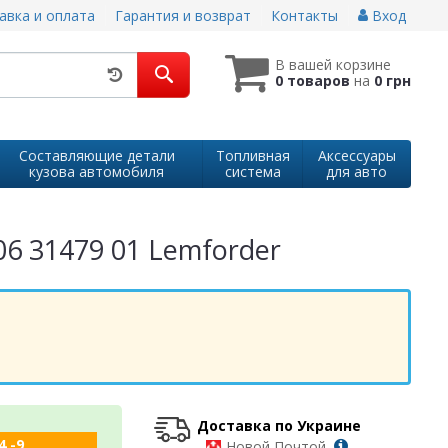
авка и оплата
Гарантия и возврат
Контакты
Вход
В вашей корзине
0 товаров
на
0 грн
Составляющие детали
Топливная
Аксессуары
кузова автомобиля
система
для авто
06 31479 01 Lemforder
Доставка по Украине
4 -9
-
Новой Почтой,