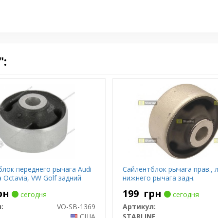
:
лок переднего рычага Audi
Сайлентблок рычага прав., л
a Octavia, VW Golf задний
нижнего рычага задн.
рн
199
грн
сегодня
сегодня
:
VO-SB-1369
Артикул:
США
STARLINE