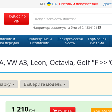
RU
UA
Оптовым покупателям
Дост
Подбор по
VIN
Например: вискомуфта бмв е39, 1334101
пление и
Охлаждение и
Электрическая
Тормозная
ка передач
Отопление
часть
система
 VW A3, Leon, Octavia, Golf "F >>"
марку
Выберите модель
1 210
грн.
КУПИТЬ
Код:
46304